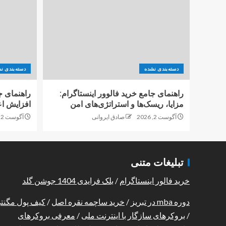
دسته‌بندی نشده
دسته‌بندی ن
راهنمای جامع خرید فالوور اینستاگرام:
راهنمای ج
مزایا، ریسک‌ها و استراتژی‌های امن
افزایش اع
آگوست 2, 2026
صادق ایروانی
آگوست 2, 2026
تبلیغات متنی
خرید فالور اینستاگرام
/
بلک فرایدی 1404 جوشن گلد
دوره mba در تبریز
/
خرید ساچمه نقره اصل
/
کیف پول مگنت
/
بروکرهای سازگار با اینترنت ملی
/
معرفی بروکرهای