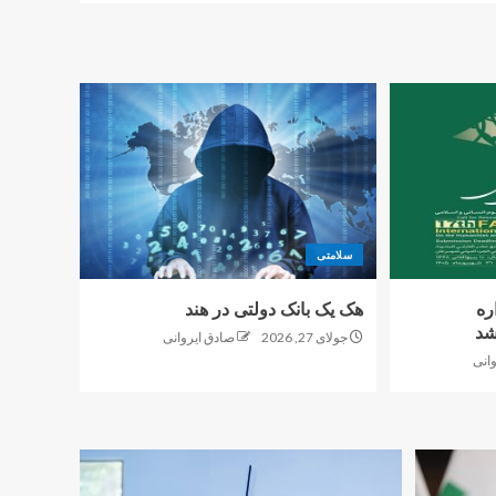
سلامتی
ره
هک یک بانک دولتی در هند
شد
جولای 27, 2026
صادق ایروانی
انی