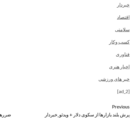
خبردار
اقتصاد
سلامتی
کسب وکار
فناوری
اخبار هنری
خبر های ورزشی
[ad_2]
Previous
پرش بلند بازارها از سکوی دلار + ویدئو_خبردار
ضررهای