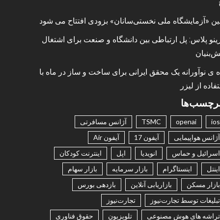
ین «آزمایشگاه ملی نخستی‌سانان» بزودی افتتاح می شود
ینو پلاس: پل ارتباطی بین دانشگاه و صنعت برای اشتغال
ش‌بنیان
ه ی نوآورانه یک محقق ایرانی برای ساخت و ساز در ماه با
فاده از لیزر
رچسب‌ها
ios
openai
TSMC
آژانس مسافرتی
آژانس هواپیمایی
آیفون 17
آیفون Air
اسرائیل و حماس
انویدیا
اپل
اینترنت کودکان
اینتل
اینستاگرام
بازار سرمایه
بازار سهام
بازار مسکن
بازاریابی آنلاین
بازدهی بورس
تبلیغات توسط تجارت‌نیوز
تجارت‌نیوز
تراشه های هوش مصنوعی
تلویزیون
حقوق فناوری