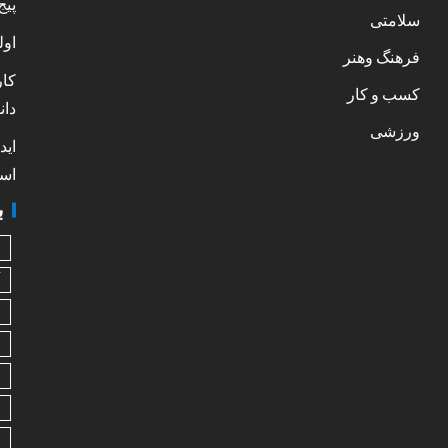
پیج
سلامتی
اول
فرهنگ وهنر
کار
کسب و کار
دان
ورزشی
اید
است
ب