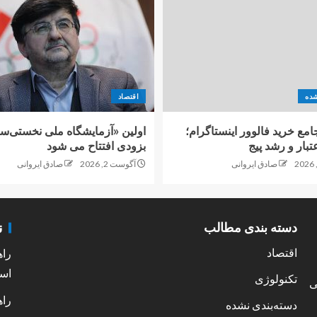
شده
اقتصاد
امع خرید فالوور اینستاگرام؛
اولین «آزمایشگاه ملی نخستی‌سا
تبار و رشد پیج
بزودی افتتاح می شود
صادق ایروانی
آگوست 2, 2026
صادق ایروانی
ن
دسته بندی مطالب
اقتصاد
راه
است
تکنولوژی
ی
راه
دسته‌بندی نشده