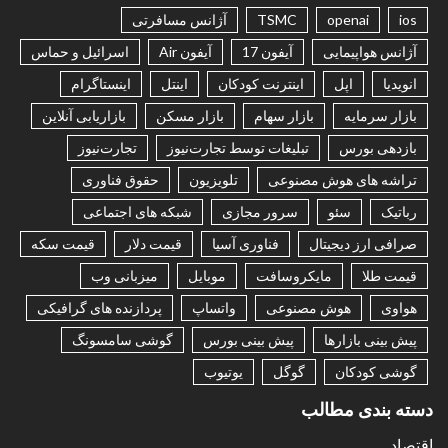
ios
openai
TSMC
آژانس مسافرتی
آژانس هواپیمایی
آیفون 17
آیفون Air
اسرائیل و حماس
انویدیا
اپل
اینترنت کودکان
اینتل
اینستاگرام
بازار سرمایه
بازار سهام
بازار مسکن
بازاریابی آنلاین
بازدهی بورس
تبلیغات توسط تجارت‌نیوز
تجارت‌نیوز
تراشه های هوش مصنوعی
تلویزیون
حقوق فناوری
رباتیک
سئو
سرور مجازی
شبکه های اجتماعی
صرافی ارز دیجیتال
فناوری آسیا
قیمت دلار
قیمت سکه
قیمت طلا
مایکروسافت
موبایل
میزبانی وب
هواوی
هوش مصنوعی
واتساپ
پردازنده های گرافیکی
پیش بینی بازارها
پیش بینی بورس
گوشی سامسونگ
گوشی کودکان
گوگل
یوتیوب
دسته بندی مطالب
اقتصاد