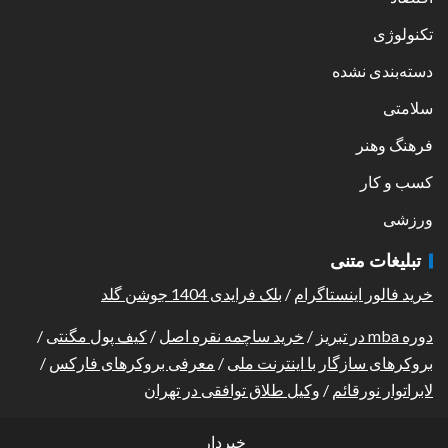
تکنولوژی
دسته‌بندی نشده
سلامتی
فرهنگ وهنر
کسب و کار
ورزشی
تبلیغات متنی
خرید فالور اینستاگرام
/
بلک فرایدی 1404 جوشن گلد
دوره mba در تبریز
/
خرید ساچمه نقره اصل
/
کیف پول مگنتی
/
بروکرهای سازگار با اینترنت ملی
/
معرفی بروکرهای فارکس
/
لابراتوار نورقائم
/
وکیل طلاق توافقی در تهران
خبردار