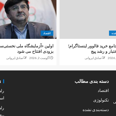
شده
اقتصاد
امع خرید فالوور اینستاگرام؛
اولین «آزمایشگاه ملی نخستی‌سا
تبار و رشد پیج
بزودی افتتاح می شود
صادق ایروانی
آگوست 2, 2026
صادق ایروانی
ن
دسته بندی مطالب
اقتصاد
راه
است
تکنولوژی
ی
راه
دسته‌بندی نشده
پیج