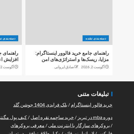
دسته‌بندی نشده
دسته‌بندی ن
راهنمای جامع خرید فالوور اینستاگرام:
راهنمای ج
مزایا، ریسک‌ها و استراتژی‌های امن
افزایش اع
آگوست 2, 2026
صادق ایروانی
آگوست 2, 2026
تبلیغات متنی
خرید فالور اینستاگرام
/
بلک فرایدی 1404 جوشن گلد
دوره mba در تبریز
/
خرید ساچمه نقره اصل
/
کیف پول مگنت
/
بروکرهای سازگار با اینترنت ملی
/
معرفی بروکرهای
فارکس
/
لابراتوار نورقائم
/
وکیل طلاق توافقی در تهران