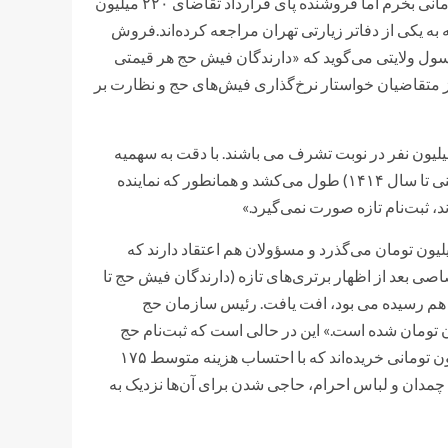
برای خرید فیش حج به دفاتر زیارتی رفتم قرار شد فیش ۱۸۰ میلیون تومانی بخرم اما فروشنده پای قرارداد تقاضای ۲۲۰ میلیون
به یکی از دفاتر زیارتی تهران مراجعه کرده‌اند.فروش
سول ولایتی می‌گوید که «دارندگان فیش حج هر قیمتی
ز متقاضیان خواستار نرخ‌گذاری فیش‌های حج و نظارت بر
ک به یک میلیون نفر در نوبت تشرف می باشند. با دقت به سهمیه
نزدیک به ۸۰ هزار نفری ایران، اعزام دارندگان فیش تا ۱۲ سال دیگر (یعنی تا سال ۱۴۱۴) طول می‌کشد و همانطور که نماینده
 ثبت‌نام تازه صورت نمی‌گیرد.»
فراد با مبالغ‌ ۵۰۰ هزار تومان و یک میلیون تومان می‌گذرد و مسؤولان هم اعتقاد دارند که
صاصی بعد از اظهار برتری‌های تازه (دارندگان فیش حج تا
 برخی از استان‌ها که تا ۴۰۰ میلیون تومان هم رسیده می بود، افت یافت. رئیس سازمان حج
ی می‌گوید که «فیش حج در تهران نزدیک به ۱۲۰ میلیون تومان شده است.» این در حالی است که ثبت‌نام حج
۱۴۰۳ به آخر رسیده و برخی از زائران حج آینده فیش بیشتر از ۲۵۰ میلیون ‌تومانی خریده‌اند که با احتساب هزینه متوسط ۱۷۵
 چمدان و لباس احرام، حاجی شدن برای آن‌ها نزدیک به