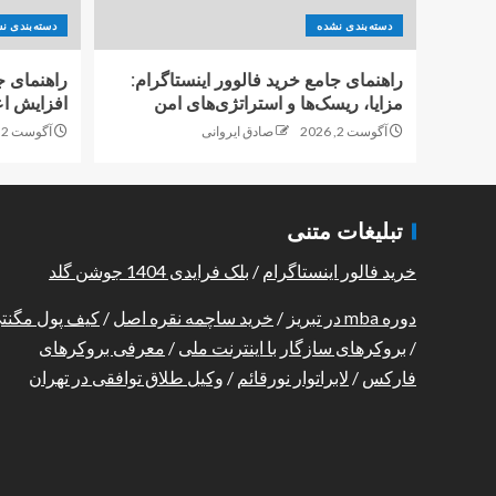
دسته‌بندی نشده
دسته‌بندی ن
راهنمای جامع خرید فالوور اینستاگرام:
راهنمای ج
مزایا، ریسک‌ها و استراتژی‌های امن
افزایش اع
آگوست 2, 2026
صادق ایروانی
آگوست 2, 2026
تبلیغات متنی
خرید فالور اینستاگرام
/
بلک فرایدی 1404 جوشن گلد
دوره mba در تبریز
/
خرید ساچمه نقره اصل
/
کیف پول مگنت
/
بروکرهای سازگار با اینترنت ملی
/
معرفی بروکرهای
فارکس
/
لابراتوار نورقائم
/
وکیل طلاق توافقی در تهران