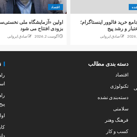
شده
اقتصاد
امع خرید فالوور اینستاگرام؛
اولین «آزمایشگاه ملی نخستی‌سا
تبار و رشد پیج
بزودی افتتاح می شود
صادق ایروانی
آگوست 2, 2026
صادق ایروانی
ن
دسته بندی مطالب
اقتصاد
راه
است
تکنولوژی
ی
راه
دسته‌بندی نشده
پیج
سلامتی
اول
فرهنگ وهنر
کار
کسب و کار
دان