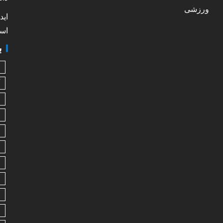
ورزشی
اید
است
ب