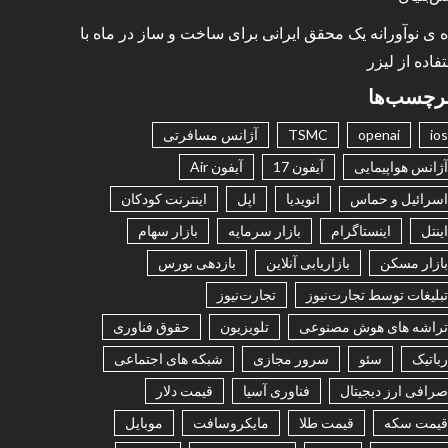
ه ی نوآورانه یک محقق ایرانی برای ساخت و ساز در ماه با
فاده از لیزر
رچسب‌ها
ios
openai
TSMC
آژانس مسافرتی
آژانس هواپیمایی
آیفون 17
آیفون Air
اسرائیل و حماس
انویدیا
اپل
اینترنت کودکان
اینتل
اینستاگرام
بازار سرمایه
بازار سهام
بازار مسکن
بازاریابی آنلاین
بازدهی بورس
تبلیغات توسط تجارت‌نیوز
تجارت‌نیوز
تراشه های هوش مصنوعی
تلویزیون
حقوق فناوری
رباتیک
سئو
سرور مجازی
شبکه های اجتماعی
صرافی ارز دیجیتال
فناوری آسیا
قیمت دلار
قیمت سکه
قیمت طلا
مایکروسافت
موبایل