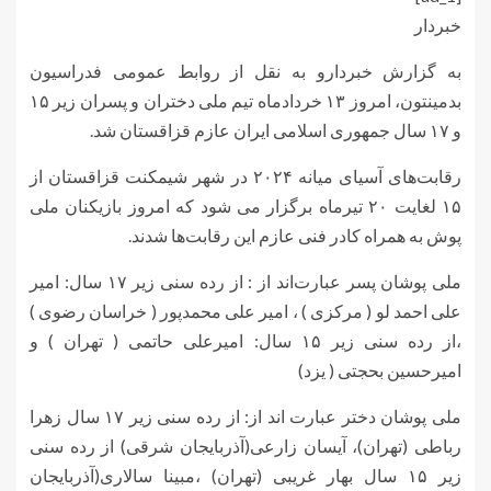
خبردار
به گزارش خبردارو به نقل از روابط عمومی فدراسیون
بدمینتون، امروز ۱۳ خردادماه تیم ملی دختران و پسران زیر ۱۵
و ۱۷ سال جمهوری اسلامی ایران عازم قزاقستان شد.
رقابت‌های آسیای میانه ۲۰۲۴ در شهر شیمکنت قزاقستان از
۱۵ لغایت ۲۰ تیرماه برگزار می شود که امروز بازیکنان ملی
پوش به همراه کادر فنی عازم این رقابت‌ها شدند.
ملی پوشان پسر عبارت‌اند از : از رده سنی زیر ۱۷ سال: امیر
علی احمد لو ( مرکزی ) ، امیر علی محمدپور ( خراسان رضوی )
،از رده سنی زیر ۱۵ سال: امیرعلی حاتمی ( تهران ) و
امیرحسین بحجتی ( یزد)
ملی پوشان دختر عبارت اند از: از رده سنی زیر ۱۷ سال زهرا
رباطی (تهران)، آیسان زارعی(آذربایجان شرقی) از رده سنی
زیر ۱۵ سال بهار غریبی (تهران) ،مبینا سالاری(آذربایجان