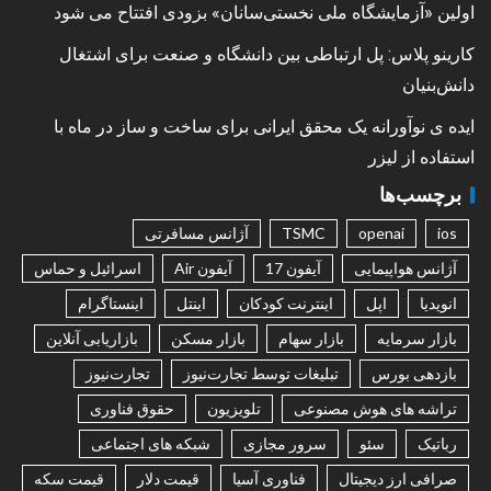
اولین «آزمایشگاه ملی نخستی‌سانان» بزودی افتتاح می شود
کارینو پلاس: پل ارتباطی بین دانشگاه و صنعت برای اشتغال
دانش‌بنیان
ایده ی نوآورانه یک محقق ایرانی برای ساخت و ساز در ماه با
استفاده از لیزر
برچسب‌ها
ios
openai
TSMC
آژانس مسافرتی
آژانس هواپیمایی
آیفون 17
آیفون Air
اسرائیل و حماس
انویدیا
اپل
اینترنت کودکان
اینتل
اینستاگرام
بازار سرمایه
بازار سهام
بازار مسکن
بازاریابی آنلاین
بازدهی بورس
تبلیغات توسط تجارت‌نیوز
تجارت‌نیوز
تراشه های هوش مصنوعی
تلویزیون
حقوق فناوری
رباتیک
سئو
سرور مجازی
شبکه های اجتماعی
صرافی ارز دیجیتال
فناوری آسیا
قیمت دلار
قیمت سکه