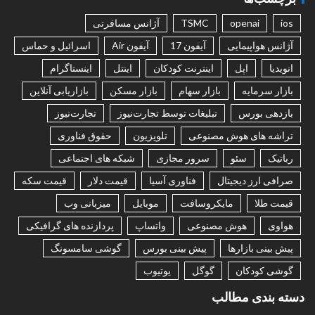
ios
openai
TSMC
آژانس مسافرتی
آژانس هواپیمایی
آیفون 17
آیفون Air
اسرائیل و حماس
انویدیا
اپل
اینترنت کودکان
اینتل
اینستاگرام
بازار سرمایه
بازار سهام
بازار مسکن
بازاریابی آنلاین
بازدهی بورس
تبلیغات توسط تجارت‌نیوز
تجارت‌نیوز
تراشه های هوش مصنوعی
تلویزیون
حقوق فناوری
رباتیک
سئو
سرور مجازی
شبکه های اجتماعی
صرافی ارز دیجیتال
فناوری آسیا
قیمت دلار
قیمت سکه
قیمت طلا
مایکروسافت
موبایل
میزبانی وب
هواوی
هوش مصنوعی
واتساپ
پردازنده های گرافیکی
پیش بینی بازارها
پیش بینی بورس
گوشی سامسونگ
گوشی کودکان
گوگل
یوتیوب
دسته بندی مطالب