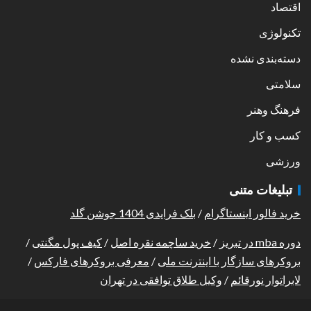
اقتصاد
تکنولوژی
دسته‌بندی نشده
سلامتی
فرهنگ وهنر
کسب و کار
ورزشی
تبلیغات متنی
خرید فالور اینستاگرام
/
بلک فرایدی 1404 جوشن گلد
دوره mba در تبریز
/
خرید ساچمه نقره اصل
/
کیف پول مگنتی
/
بروکرهای سازگار با اینترنت ملی
/
معرفی بروکرهای فارکس
/
لابراتوار نورقائم
/
وکیل طلاق توافقی در تهران