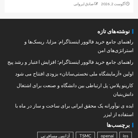
آگوست 2, 2026
صادق ایروانی
نوشته‌های تازه
راهنمای جامع خرید فالوور اینستاگرام: مزایا، ریسک‌ها و
استراتژی‌های امن
راهنمای جامع خرید فالوور اینستاگرام؛ افزایش اعتبار و رشد پیج
اولین «آزمایشگاه ملی نخستی‌سانان» بزودی افتتاح می شود
کارینو پلاس: پل ارتباطی بین دانشگاه و صنعت برای اشتغال
دانش‌بنیان
ایده ی نوآورانه یک محقق ایرانی برای ساخت و ساز در ماه با
استفاده از لیزر
برچسب‌ها
ios
openai
TSMC
آژانس مسافرتی