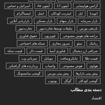
آژانس هواپیمایی
آیفون 17
آیفون Air
اسرائیل و حماس
انویدیا
اپل
اینترنت کودکان
اینتل
اینستاگرام
بازار سرمایه
بازار سهام
بازار مسکن
بازاریابی آنلاین
بازدهی بورس
تبلیغات توسط تجارت‌نیوز
تجارت‌نیوز
تراشه های هوش مصنوعی
تلویزیون
حقوق فناوری
رباتیک
سئو
سرور مجازی
شبکه های اجتماعی
صرافی ارز دیجیتال
فناوری آسیا
قیمت دلار
قیمت سکه
قیمت طلا
مایکروسافت
موبایل
میزبانی وب
هواوی
هوش مصنوعی
واتساپ
پردازنده های گرافیکی
پیش بینی بازارها
پیش بینی بورس
گوشی سامسونگ
گوشی کودکان
گوگل
یوتیوب
دسته بندی مطالب
اقتصاد