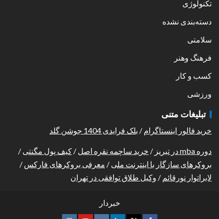
تکنولوژی
دسته‌بندی نشده
سلامتی
فرهنگ وهنر
کسب و کار
ورزشی
تبلیغات متنی
خرید فالور اینستاگرام
/
بلک فرایدی 1404 جوشن گلد
دوره mba در تبریز
/
خرید ساچمه نقره اصل
/
کیف پول مگنتی
/
بروکرهای سازگار با اینترنت ملی
/
معرفی بروکرهای فارکس
/
لابراتوار نورقائم
/
وکیل طلاق توافقی در تهران
خبردار