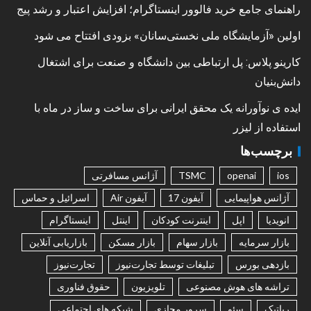
راهنمای جامع خرید فالوور اینستاگرام؛ افزایش اعتبار و رشد پیج
اولین «آزمایشگاه ملی نخستی‌سانان» بزودی افتتاح می شود
کارینو پلاس: پل ارتباطی بین دانشگاه و صنعت برای اشتغال
دانش‌بنیان
ایده ی نوآورانه یک محقق ایرانی برای ساخت و ساز در ماه با
استفاده از لیزر
برچسب‌ها
ios
openai
TSMC
آژانس مسافرتی
آژانس هواپیمایی
آیفون 17
آیفون Air
اسرائیل و حماس
انویدیا
اپل
اینترنت کودکان
اینتل
اینستاگرام
بازار سرمایه
بازار سهام
بازار مسکن
بازاریابی آنلاین
بازدهی بورس
تبلیغات توسط تجارت‌نیوز
تجارت‌نیوز
تراشه های هوش مصنوعی
تلویزیون
حقوق فناوری
رباتیک
سئو
سرور مجازی
شبکه های اجتماعی