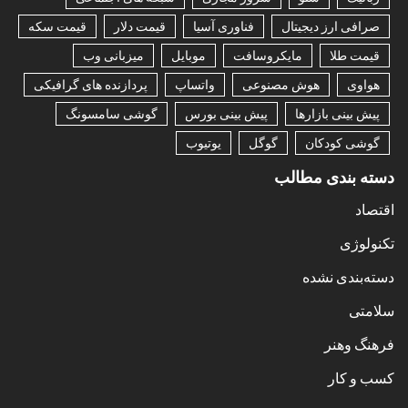
صرافی ارز دیجیتال
فناوری آسیا
قیمت دلار
قیمت سکه
قیمت طلا
مایکروسافت
موبایل
میزبانی وب
هواوی
هوش مصنوعی
واتساپ
پردازنده های گرافیکی
پیش بینی بازارها
پیش بینی بورس
گوشی سامسونگ
گوشی کودکان
گوگل
یوتیوب
دسته بندی مطالب
اقتصاد
تکنولوژی
دسته‌بندی نشده
سلامتی
فرهنگ وهنر
کسب و کار