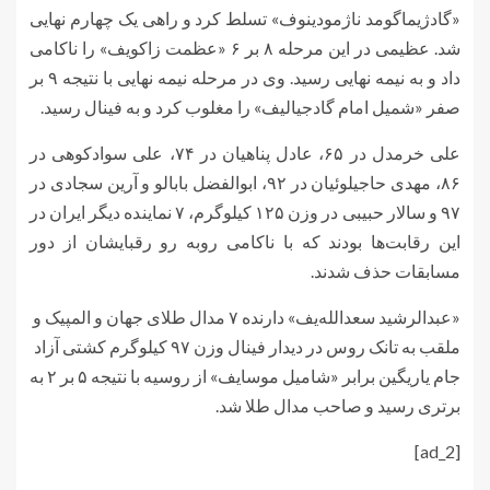
«گادژیماگومد ناژمودینوف» تسلط کرد و راهی یک چهارم نهایی
شد. عظیمی در این مرحله ۸ بر ۶ «عظمت زاکویف» را ناکامی
داد و به نیمه نهایی رسید. وی در مرحله نیمه نهایی با نتیجه ۹ بر
صفر «شمیل امام گادجیالیف» را مغلوب کرد و به فینال رسید.
علی خرمدل در ۶۵، عادل پناهیان در ۷۴، علی سوادکوهی در
۸۶، مهدی حاجیلوئیان در ۹۲، ابوالفضل بابالو و آرین سجادی در
۹۷ و سالار حبیبی در وزن ۱۲۵ کیلوگرم، ۷ نماینده دیگر ایران در
این رقابت‌ها بودند که با ناکامی روبه رو رقبایشان از دور
مسابقات حذف شدند.
«عبدالرشید سعدالله‌یف» دارنده ۷ مدال طلای جهان و المپیک و
ملقب به تانک روس در دیدار فینال وزن ۹۷ کیلوگرم کشتی آزاد
جام یاریگین برابر «شامیل موسایف» از روسیه با نتیجه ۵ بر ۲ به
برتری رسید و صاحب مدال طلا شد.
[ad_2]