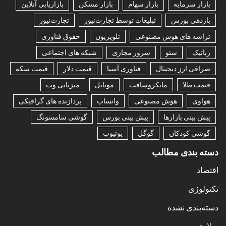
بازار سرمایه
بازار سهام
بازار مسکن
بازاریابی آنلاین
بازدهی بورس
تبلیغات توسط تجارت‌نیوز
تجارت‌نیوز
تراشه های هوش مصنوعی
تلویزیون
حقوق فناوری
رباتیک
سئو
سرور مجازی
شبکه های اجتماعی
صرافی ارز دیجیتال
فناوری آسیا
قیمت دلار
قیمت سکه
قیمت طلا
مایکروسافت
موبایل
میزبانی وب
هواوی
هوش مصنوعی
واتساپ
پردازنده های گرافیکی
پیش بینی بازارها
پیش بینی بورس
گوشی سامسونگ
گوشی کودکان
گوگل
یوتیوب
دسته بندی مطالب
اقتصاد
تکنولوژی
دسته‌بندی نشده
سلامتی