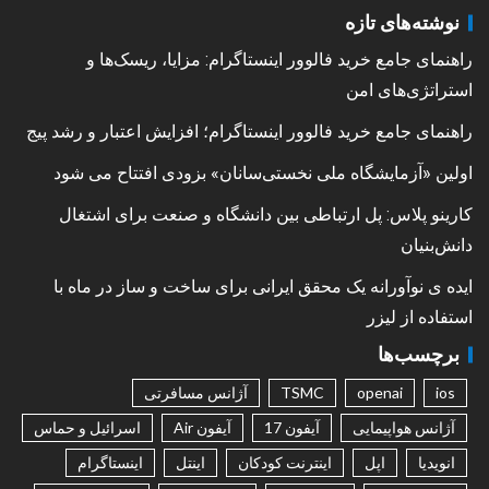
نوشته‌های تازه
راهنمای جامع خرید فالوور اینستاگرام: مزایا، ریسک‌ها و
استراتژی‌های امن
راهنمای جامع خرید فالوور اینستاگرام؛ افزایش اعتبار و رشد پیج
اولین «آزمایشگاه ملی نخستی‌سانان» بزودی افتتاح می شود
کارینو پلاس: پل ارتباطی بین دانشگاه و صنعت برای اشتغال
دانش‌بنیان
ایده ی نوآورانه یک محقق ایرانی برای ساخت و ساز در ماه با
استفاده از لیزر
برچسب‌ها
ios
openai
TSMC
آژانس مسافرتی
آژانس هواپیمایی
آیفون 17
آیفون Air
اسرائیل و حماس
انویدیا
اپل
اینترنت کودکان
اینتل
اینستاگرام