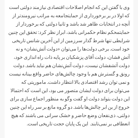
وی با گفتن این که انجام اصلاحات اقتصادی نیازمند دولتی است
که اولا در بر برخورداری از حمایتجامعه به مراتب نیرومندتر از
آنچه در انتخابات ظاهر شد باشد و ثانیا دولتی که برخوردار از
حمایتمحکم نظام حکمرانی باشد، ابراز نظر کرد: تحقق این چنین
شرایطی تنها شرط گذار سرزمین از این آخرین شانس تاریخی
خود است. برخی دولت‌ها را می‌توان «دولت آتش‌نشان» و نه
آتش فشان، دولت آقای پزشکیان بر پایه ذات راه اندازی خود،
دولت آتشفشان نیست، دولت آتش‌نشان هم نباید باشد. دولت
رونق و گسترش هم با وجود چالش‌های حاضر واقع بینانه نیست
و نمی توان رشد اقتصادی بالا انتظار داشت. ماموریتی که
می‌توان برای دولت ایشان متصور می بود، این است که احتمالا
این دولت بتواند دولت او گفت وگو به منظور اجماع سازی برای
خروج از ین ابر چالش‌ها باشد. دو گروه مانع بر سر راه این چنین
دولتی، ذی‌نفعان وضع حاضر و خشک سرانی می باشند که هیچ
انعطافی بر نمی‌تابند. این یک پایان حجت تاریخی است.