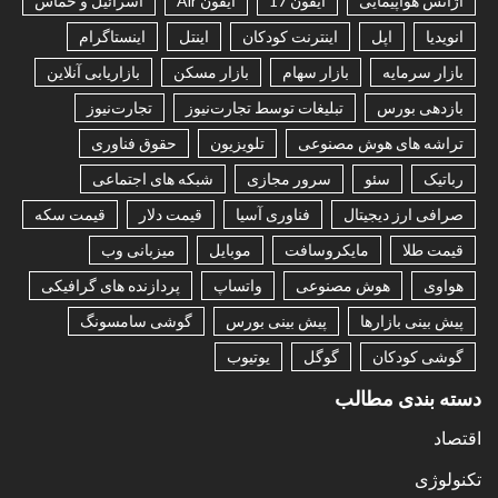
آژانس هواپیمایی
آیفون 17
آیفون Air
اسرائیل و حماس
انویدیا
اپل
اینترنت کودکان
اینتل
اینستاگرام
بازار سرمایه
بازار سهام
بازار مسکن
بازاریابی آنلاین
بازدهی بورس
تبلیغات توسط تجارت‌نیوز
تجارت‌نیوز
تراشه های هوش مصنوعی
تلویزیون
حقوق فناوری
رباتیک
سئو
سرور مجازی
شبکه های اجتماعی
صرافی ارز دیجیتال
فناوری آسیا
قیمت دلار
قیمت سکه
قیمت طلا
مایکروسافت
موبایل
میزبانی وب
هواوی
هوش مصنوعی
واتساپ
پردازنده های گرافیکی
پیش بینی بازارها
پیش بینی بورس
گوشی سامسونگ
گوشی کودکان
گوگل
یوتیوب
دسته بندی مطالب
اقتصاد
تکنولوژی