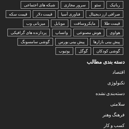
رباتیک
سئو
سرور مجازی
شبکه های اجتماعی
صرافی ارز دیجیتال
فناوری آسیا
قیمت دلار
قیمت سکه
قیمت طلا
مایکروسافت
موبایل
میزبانی وب
هواوی
هوش مصنوعی
واتساپ
پردازنده های گرافیکی
پیش بینی بازارها
پیش بینی بورس
گوشی سامسونگ
گوشی کودکان
گوگل
یوتیوب
دسته بندی مطالب
اقتصاد
تکنولوژی
دسته‌بندی نشده
سلامتی
فرهنگ وهنر
کسب و کار