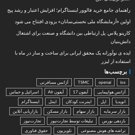
راهنمای جامع خرید فالوور اینستاگرام؛ افزایش اعتبار و رشد پیج
اولین «آزمایشگاه ملی نخستی‌سانان» بزودی افتتاح می شود
کارینو پلاس: پل ارتباطی بین دانشگاه و صنعت برای اشتغال
دانش‌بنیان
ایده ی نوآورانه یک محقق ایرانی برای ساخت و ساز در ماه با
استفاده از لیزر
برچسب‌ها
ios
openai
TSMC
آژانس مسافرتی
آژانس هواپیمایی
آیفون 17
آیفون Air
اسرائیل و حماس
انویدیا
اپل
اینترنت کودکان
اینتل
اینستاگرام
بازار سرمایه
بازار سهام
بازار مسکن
بازاریابی آنلاین
بازدهی بورس
تبلیغات توسط تجارت‌نیوز
تجارت‌نیوز
تراشه های هوش مصنوعی
تلویزیون
حقوق فناوری