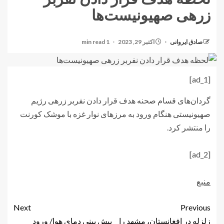
زرهی صهیونیست‌ها
صادق ایروانی
اکتبر 29, 2023
1 min read
[ad_1]
گردان‌های قسام صحنه هدف قرار دادن نفربر زرهی رژیم
صهیونیستی هنگام ورود به مرزهای نوار غزه با موشک کورنت
را منتشر کرد.
[ad_2]
منبع
Next
Previous
زلزله در افغانستان، مشهد را
پیش بینی دمای هوا/ ورود