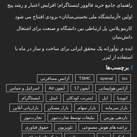
راهنمای جامع خرید فالوور اینستاگرام؛ افزایش اعتبار و رشد پیج
اولین «آزمایشگاه ملی نخستی‌سانان» بزودی افتتاح می شود
کارینو پلاس: پل ارتباطی بین دانشگاه و صنعت برای اشتغال
دانش‌بنیان
ایده ی نوآورانه یک محقق ایرانی برای ساخت و ساز در ماه با
استفاده از لیزر
برچسب‌ها
ios
openai
TSMC
آژانس مسافرتی
آژانس هواپیمایی
آیفون 17
آیفون Air
اسرائیل و حماس
انویدیا
اپل
اینترنت کودکان
اینتل
اینستاگرام
بازار سرمایه
بازار سهام
بازار مسکن
بازاریابی آنلاین
بازدهی بورس
تبلیغات توسط تجارت‌نیوز
تجارت‌نیوز
تراشه های هوش مصنوعی
تلویزیون
حقوق فناوری
رباتیک
سئو
سرور مجازی
شبکه های اجتماعی