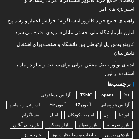
راهنمای جامع خرید فالوور اینستاگرام: مزایا، ریسک‌ها و
استراتژی‌های امن
راهنمای جامع خرید فالوور اینستاگرام؛ افزایش اعتبار و رشد پیج
اولین «آزمایشگاه ملی نخستی‌سانان» بزودی افتتاح می شود
کارینو پلاس: پل ارتباطی بین دانشگاه و صنعت برای اشتغال
دانش‌بنیان
ایده ی نوآورانه یک محقق ایرانی برای ساخت و ساز در ماه با
استفاده از لیزر
برچسب‌ها
ios
openai
TSMC
آژانس مسافرتی
آژانس هواپیمایی
آیفون 17
آیفون Air
اسرائیل و حماس
انویدیا
اپل
اینترنت کودکان
اینتل
اینستاگرام
بازار سرمایه
بازار سهام
بازار مسکن
بازاریابی آنلاین
بازدهی بورس
تبلیغات توسط تجارت‌نیوز
تجارت‌نیوز