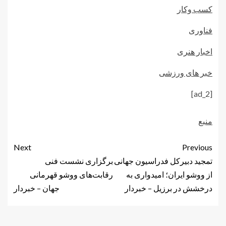
کسب وکار
فناوری
اخبار هنری
خبر های ورزشی
[ad_2]
منبع
Next
Previous
تمجید دبیرکل فدراسیون جهانی
برگزاری نشست فنی
از ووشو ایران؛ امیدواری به
رقابت‌های ووشو قهرمانی
درخشش در برزیل – خبردار
جهان – خبردار