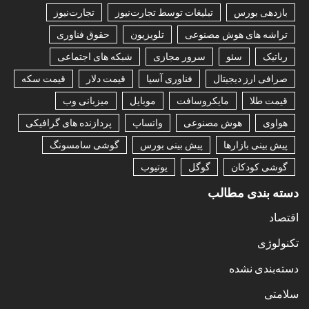
بازدهی بورس
تبلیغات توسط تجارت‌نیوز
تجارت‌نیوز
تراشه های هوش مصنوعی
تلویزیون
حقوق فناوری
رباتیک
سئو
سرور مجازی
شبکه های اجتماعی
صرافی ارز دیجیتال
فناوری آسیا
قیمت دلار
قیمت سکه
قیمت طلا
مایکروسافت
موبایل
میزبانی وب
هواوی
هوش مصنوعی
واتساپ
پردازنده های گرافیکی
پیش بینی بازارها
پیش بینی بورس
گوشی سامسونگ
گوشی کودکان
گوگل
یوتیوب
دسته بندی مطالب
اقتصاد
تکنولوژی
دسته‌بندی نشده
سلامتی