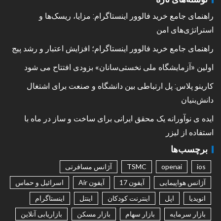
راهنمای جامع خرید فالوور اینستاگرام: مزایا، ریسک‌ها و
استراتژی‌های امن
راهنمای جامع خرید فالوور اینستاگرام؛ افزایش اعتبار و رشد پیج
اولین «آزمایشگاه ملی نخستی‌سانان» بزودی افتتاح می شود
کارینو پلاس: پل ارتباطی بین دانشگاه و صنعت برای اشتغال
دانش‌بنیان
ایده ی نوآورانه یک محقق ایرانی برای ساخت و ساز در ماه با
استفاده از لیزر
برچسب‌ها
ios
openai
TSMC
آژانس مسافرتی
آژانس هواپیمایی
آیفون 17
آیفون Air
اسرائیل و حماس
انویدیا
اپل
اینترنت کودکان
اینتل
اینستاگرام
بازار سرمایه
بازار سهام
بازار مسکن
بازاریابی آنلاین