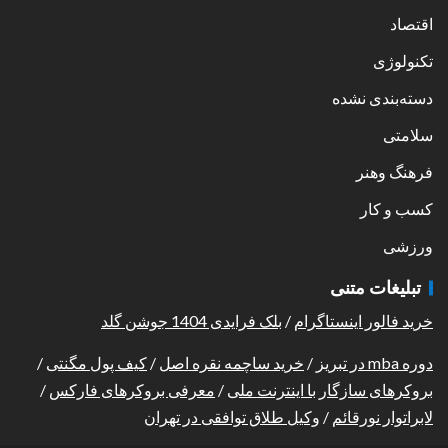
اقتصاد
تکنولوژی
دسته‌بندی نشده
سلامتی
فرهنگ وهنر
کسب و کار
ورزشی
تبلیغات متنی
خرید فالور اینستاگرام
/
بلک فرایدی 1404 جوشن گلد
دوره mba در تبریز
/
خرید ساچمه نقره اصل
/
کیف پول مگنتی
/
بروکرهای سازگار با اینترنت ملی
/
معرفی بروکرهای فارکس
/
لابراتوار نورقائم
/
وکیل طلاق توافقی در تهران