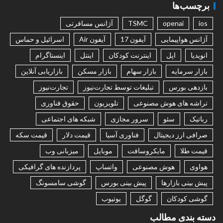
برچسب‌ها
ios
openai
TSMC
آژانس مسافرتی
آژانس هواپیمایی
آیفون 17
آیفون Air
اسرائیل و حماس
انویدیا
اپل
اینترنت کودکان
اینتل
اینستاگرام
بازار سرمایه
بازار سهام
بازار مسکن
بازاریابی آنلاین
بازدهی بورس
تبلیغات توسط تجارت‌نیوز
تجارت‌نیوز
تراشه های هوش مصنوعی
تلویزیون
حقوق فناوری
رباتیک
سئو
سرور مجازی
شبکه های اجتماعی
صرافی ارز دیجیتال
فناوری آسیا
قیمت دلار
قیمت سکه
قیمت طلا
مایکروسافت
موبایل
میزبانی وب
هواوی
هوش مصنوعی
واتساپ
پردازنده های گرافیکی
پیش بینی بازارها
پیش بینی بورس
گوشی سامسونگ
گوشی کودکان
گوگل
یوتیوب
دسته بندی مطالب