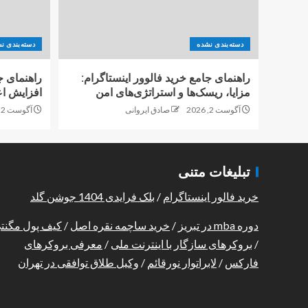
دسته‌بندی نشده
دسته‌بندی ن
راهنمای جامع خرید فالوور اینستاگرام:
راهنمای ج
مزایا، ریسک‌ها و استراتژی‌های امن
افزایش اع
آگوست 2, 2026
صادق ایروانی
آگوست 2, 2026
تبلیغات متنی
خرید فالور اینستاگرام
/
بلک فرایدی 1404 جوشن گلد
دوره mba در تبریز
/
خرید ساچمه نقره اصل
/
کیف پول مگنت
/
بروکرهای سازگار با اینترنت ملی
/
معرفی بروکرهای
فارکس
/
لابراتوار نورقائم
/
وکیل طلاق توافقی در تهران