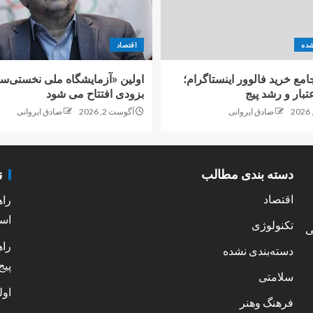
شده
اقتصاد
امع خرید فالوور اینستاگرام؛
اولین «آزمایشگاه ملی نخستی‌سا
تبار و رشد پیج
بزودی افتتاح می شود
صادق ایروانی
آگوست 2, 2026
صادق ایروانی
ن
دسته بندی مطالب
اقتصاد
راه
است
تکنولوژی
ی
راه
دسته‌بندی نشده
پیج
سلامتی
اول
فرهنگ وهنر