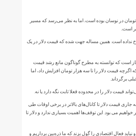
جارت‌نیوز، قیمت دلار در هفته جاری در ابتدای‌ کانال ۵۰ هزار تومان در نوسان بوده است. اما به نظر می‌رسد که مسیر‌
ر است.
خ
نداده‌
است
همین
مساله
جهت
شده
که
قیمت
دلار
در
یک
.
ز
است
که
توانسته
به
مطرح
گوناگون
مانع
رشد
قیمت
ه
اگرچه
قیمت
دلار
را
تا
سه
هزار
تومان
افزایش
داد،
اما
بلی
برگرداند
.
تواند
قیمت
دلار
را
در
محدوده
قعلا
ثابت
نگه
دارد
یا
نه
.
ه
جاری
قیمت
دلار
تا
کانال‌های
بالاتر
در
برخی
اوقات
طی
خواهیم
می بود
این
توقف‌ها
اهمیت
بسیاری
ندارد
و
دلار
تا
.
و
نباید
فعال
اقتصادی
را
گول
بزند
که
ما
ذره‌بین
برداریم
و