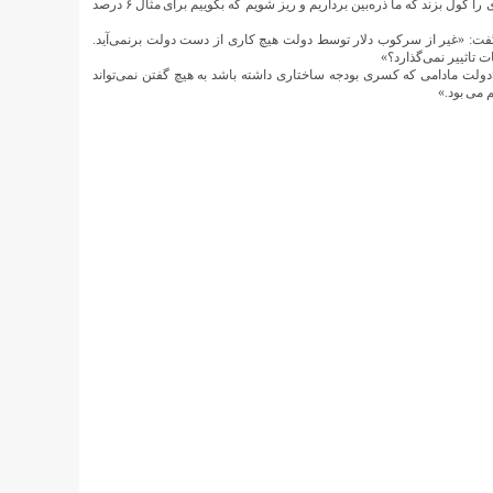
ی
را
گول
بزند
که
ما
ذره‌بین
برداریم
و
ریز
شویم
که
بگوییم
برای مثال
۶
درصد
گفت
غیر
از
سرکوب
دلار
توسط
دولت
هیچ
کاری
از
دست
دولت
برنمی‌آید
.
: «
ت
تاثییر
نمی‌گذارد؟
»
دولت
مادامی
که
کسری
بودجه
ساختاری
داشته
باشد
به
هیچ
گفتن
نمی‌تواند
م
می بود
.»