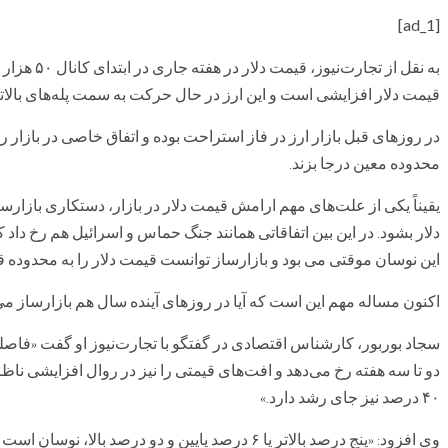
[ad_1]
به نقل از ت
قیمت دلار افزایشی است و این ارز در حال حرکت به سمت پله‌های بالات
در
روزهای‌
قبل
بازار
ارز
در
فاز
استراحت
بوده
و
اتفاق
خاصی
در
بازار
ر
محدوده
معین‌
درجا
بزند
.
یقیناً
یکی
از
علت‌های
مهم
ارامش
قیمت
دلار
در
بازار،
دستکاری
بازارسا
دلار
بشود
در
این
بین
اتفاقاتی‌
همانند
جنگ
حماس
و
اسرائیل‌
هم
رخ
داد
ک
.
این
نوسان
موقتی‌
می بود
و
بازارساز
توانست‌
قیمت
دلار
را
به
محدوده
ق
اکنون‌
مساله
مهم
این
است
که
آیا
در
روزهای
آینده
سال
هم
بازارساز
می‌
سجاد
بوربور،
کارشناس
اقتصادی
در
گفتگو
با
تجارت‌نیوز
او گفت‌
فاصل
«
دو
تا
سه
هفته
رخ
می‌دهد
و
افت‌های
قیمتی
را
نیز
در
روال
افزایشی
ناظر
۴۰
درصد
نیز
جای
رشد
دارد
.»
وی
افزود
پنج
درصد
بالاتر
یا
۶
درصد
پایین‌
و
دو
درصد
بالا،
نوسان
است
: «