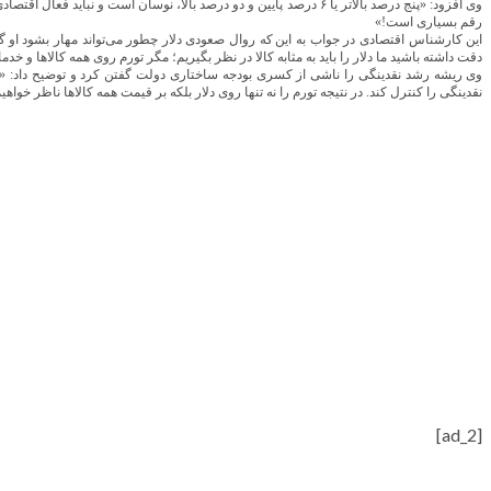
وی
افزود
پنج
درصد
بالاتر
یا
۶
درصد
پایین‌
و
دو
درصد
بالا،
نوسان
است
و
نباید
فعال
اقتصاد
: «
رقم
بسیاری
است
!»
این
کارشناس
اقتصادی
در
جواب
به
این که
روال
صعودی
دلار
چطور
می‌تواند
مهار
بشود
او 
دقت
داشته
باشید
ما
دلار
را
باید
به
مثابه
کالا
در
نظر
بگیریم؛
مگر
تورم
روی
همه
کالاها
و
خدما
وی
ریشه
رشد
نقدینگی
را
ناشی
از
کسری
بودجه
ساختاری
دولت
گفتن
کرد
و
توضیح
داد
: «
نقدینگی
را
کنترل
کند
در
نتیجه
تورم
را
نه
تنها
روی
دلار
بلکه
بر
قیمت
همه
کالاها
ناظر
خواهی
.
[ad_2]