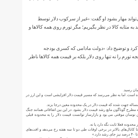
تواند
مهار
بشود
او گفت
غیر
از
سرکوب
دلار
توسط
: «
د
به
مثابه
کالا
در
نظر
بگیریم؛
مگر
تورم
روی
همه
کالاها
و
کرد
و
توضیح
داد
دولت
مادامی
که
کسری
بودجه
: «
یجه
تورم
را
نه
تنها
روی
دلار
بلکه
بر
قیمت
همه
کالاها
ناظر
مان
رسید
.
ه
است
اما
به
نظر
می‌رسد
که
مسیر‌
قیمت
دلار
افزایشی
است
و
این
ارز
در
.
ساله
جهت
شده
که
قیمت
دلار
در
یک
محدوده
معین‌
درجا
بزند
.
مطرح
گوناگون
مانع
رشد
قیمت
دلار
بشود
در
این
بین
اتفاقاتی‌
همانند
جنگ
.
ن
نوسان
موقتی‌
می بود
و
بازارساز
توانست‌
قیمت
دلار
را
به
محدوده
قبلی
محدوده
قعلا
ثابت
نگه
دارد
یا
نه
.
تا
کانال‌های
بالاتر
در
برخی
اوقات
طی
دو
تا
سه
هفته
رخ
می‌دهد
و
افت‌های
تا
۴۰
درصد
نیز
جای
رشد
دارد
.»