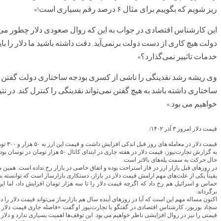
ریز
شویم
که
بگوییم
برای مثال
۶
درصد
رقم
بسیاری
است
!»
این
کارشناس
اقتصادی
در
جواب
به
این که
روال
صعودی
دلار
چطور
می‌
دولت
هیچ
کاری
از
دست
دولت
برنمی‌آید
دقت
داشته
باشید
ما
دلار
را
بای
.
خدمات
تاثییر
نمی‌گذارد؟
»
وی
ریشه
رشد
نقدینگی
را
ناشی
از
کسری
بودجه
ساختاری
دولت
گفتن
ساختاری
داشته
باشد
به
هیچ
گفتن
نمی‌تواند
نقدینگی
را
کنترل
کند
در
نت
.
خواهیم
می بود
.»
قیمت
دلار
امروز
۳
آذر
۱۴۰۲
/
قیمت
دلار
در
معامله های
روز
قبل
اندکی
افزایش
داشت
و
قیمت
این
ارز
به
۵۰
هزار
و
۳۰۰
تو
به
گزارش
تجارت‌نیوز،
قیمت
دلار
در
هفته
جاری
در
ابتدای‌
کانال
۵۰
هزار
تومان
در
نوسان
بود
حال
حرکت
به
سمت
پله‌های
بالاتر
است
.
در
روزهای‌
قبل
بازار
ارز
در
فاز
استراحت
بوده
و
اتفاق
خاصی
در
بازار
رخ
نداده‌
است
همین
م
.
یقیناً
یکی
از
علت‌های
مهم
ارامش
قیمت
دلار
در
بازار،
دستکاری
بازارساز
است
که
توانسته
به
حماس
و
اسرائیل‌
هم
رخ
داد
که
اگرچه
قیمت
دلار
را
تا
سه
هزار
تومان
افزایش
داد،
اما
ای
برگرداند
.
اکنون‌
مساله
مهم
این
است
که
آیا
در
روزهای
آینده
سال
هم
بازارساز
می‌تواند
قیمت
دلار
را
در
سجاد
بوربور،
کارشناس
اقتصادی
در
گفتگو
با
تجارت‌نیوز
او گفت‌
فاصله
جاری
قیمت
دلار
«
قیمتی
را
نیز
در
روال
افزایشی
ناظر
خواهیم
می بود
این
توقف‌ها
اهمیت
بسیاری
ندارد
و
دلار
.