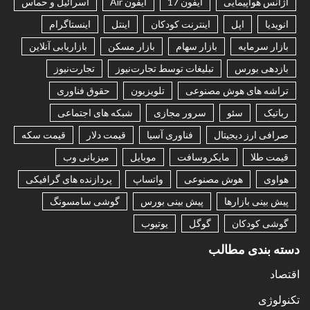
آژانس هواپیمایی
آیفون 17
آیفون Air
اسرائیل و حماس
انویدیا
اپل
اینترنت کودکان
اینتل
اینستاگرام
بازار سرمایه
بازار سهام
بازار مسکن
بازاریابی آنلاین
بازدهی بورس
تبلیغات توسط تجارت‌نیوز
تجارت‌نیوز
تراشه های هوش مصنوعی
تلویزیون
حقوق فناوری
رباتیک
سئو
سرور مجازی
شبکه های اجتماعی
صرافی ارز دیجیتال
فناوری آسیا
قیمت دلار
قیمت سکه
قیمت طلا
مایکروسافت
موبایل
میزبانی وب
هواوی
هوش مصنوعی
واتساپ
پردازنده های گرافیکی
پیش بینی بازارها
پیش بینی بورس
گوشی سامسونگ
گوشی کودکان
گوگل
یوتیوب
دسته بندی مطالب
اقتصاد
تکنولوژی