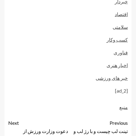
خبردار
اقتصاد
سلامتی
کسب وکار
فناوری
اخبار هنری
خبر های ورزشی
[ad_2]
منبع
Next
Previous
تینت لب چیست و با رژ لب و
دعوت وزارت ورزش از