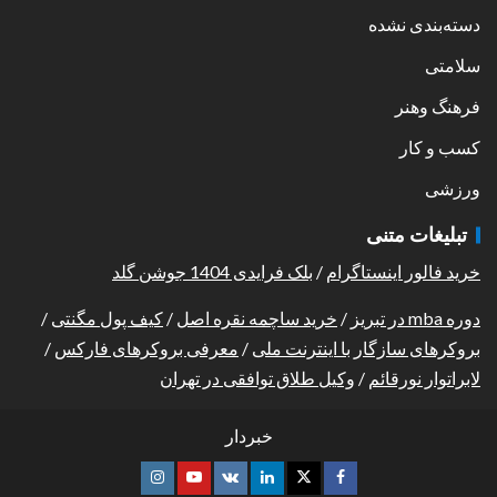
دسته‌بندی نشده
سلامتی
فرهنگ وهنر
کسب و کار
ورزشی
تبلیغات متنی
خرید فالور اینستاگرام
/
بلک فرایدی 1404 جوشن گلد
دوره mba در تبریز
/
خرید ساچمه نقره اصل
/
کیف پول مگنتی
/
بروکرهای سازگار با اینترنت ملی
/
معرفی بروکرهای فارکس
/
لابراتوار نورقائم
/
وکیل طلاق توافقی در تهران
خبردار