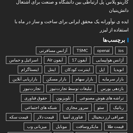
کارینو پلاس: پل ارتباطی بین دانشگاه و صنعت برای اشتغال
دانش‌بنیان
ایده ی نوآورانه یک محقق ایرانی برای ساخت و ساز در ماه با
استفاده از لیزر
برچسب‌ها
ios
openai
TSMC
آژانس مسافرتی
آژانس هواپیمایی
آیفون 17
آیفون Air
اسرائیل و حماس
انویدیا
اپل
اینترنت کودکان
اینتل
اینستاگرام
بازار سرمایه
بازار سهام
بازار مسکن
بازاریابی آنلاین
بازدهی بورس
تبلیغات توسط تجارت‌نیوز
تجارت‌نیوز
تراشه های هوش مصنوعی
تلویزیون
حقوق فناوری
رباتیک
سئو
سرور مجازی
شبکه های اجتماعی
صرافی ارز دیجیتال
فناوری آسیا
قیمت دلار
قیمت سکه
قیمت طلا
مایکروسافت
موبایل
میزبانی وب