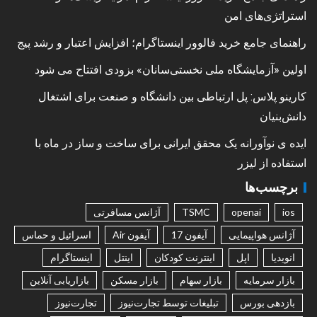
استراتژی‌های امن
راهنمای جامع خرید فالوور اینستاگرام؛ افزایش اعتبار و رشد پیج
اولین «آزمایشگاه ملی نخستی‌سانان» بزودی افتتاح می شود
کارینو پلاس: پل ارتباطی بین دانشگاه و صنعت برای اشتغال
دانش‌بنیان
ایده ی نوآورانه یک محقق ایرانی برای ساخت و ساز در ماه با
استفاده از لیزر
برچسب‌ها
ios
openai
TSMC
آژانس مسافرتی
آژانس هواپیمایی
آیفون 17
آیفون Air
اسرائیل و حماس
انویدیا
اپل
اینترنت کودکان
اینتل
اینستاگرام
بازار سرمایه
بازار سهام
بازار مسکن
بازاریابی آنلاین
بازدهی بورس
تبلیغات توسط تجارت‌نیوز
تجارت‌نیوز