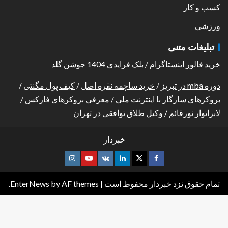
کسب و کار
ورزشی
تبلیغات متنی
خرید فالور اینستاگرام
/
بلک فرایدی 1404 جوشن گلد
دوره mba در تبریز
/
خرید ساچمه نقره اصل
/
کیف پول مگنتی
/
بروکرهای سازگار با اینترنت ملی
/
معرفی بروکرهای فارکس
/
لابراتوار نورقائم
/
وکیل طلاق توافقی در تهران
خبردار
تمام حقوق نزد خبردار محفوظ است
|
by AF themes.
EnterNews