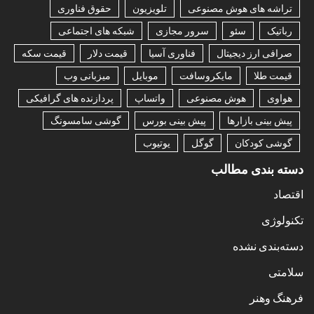
تراشه های هوش مصنوعی
تلویزیون
حقوق فناوری
رباتیک
سئو
سرور مجازی
شبکه های اجتماعی
صرافی ارز دیجیتال
فناوری آسیا
قیمت دلار
قیمت سکه
قیمت طلا
مایکروسافت
موبایل
میزبانی وب
هواوی
هوش مصنوعی
واتساپ
پردازنده های گرافیکی
پیش بینی بازارها
پیش بینی بورس
گوشی سامسونگ
گوشی کودکان
گوگل
یوتیوب
دسته بندی مطالب
اقتصاد
تکنولوژی
دسته‌بندی نشده
سلامتی
فرهنگ وهنر