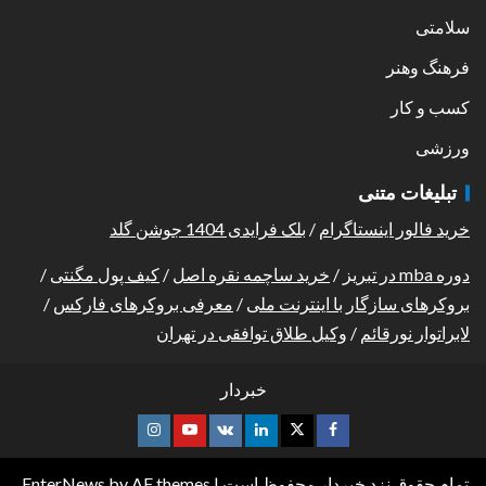
سلامتی
فرهنگ وهنر
کسب و کار
ورزشی
تبلیغات متنی
خرید فالور اینستاگرام
/
بلک فرایدی 1404 جوشن گلد
دوره mba در تبریز
/
خرید ساچمه نقره اصل
/
کیف پول مگنتی
/
بروکرهای سازگار با اینترنت ملی
/
معرفی بروکرهای فارکس
/
لابراتوار نورقائم
/
وکیل طلاق توافقی در تهران
خبردار
تمام حقوق نزد خبردار محفوظ است
|
by AF themes.
EnterNews