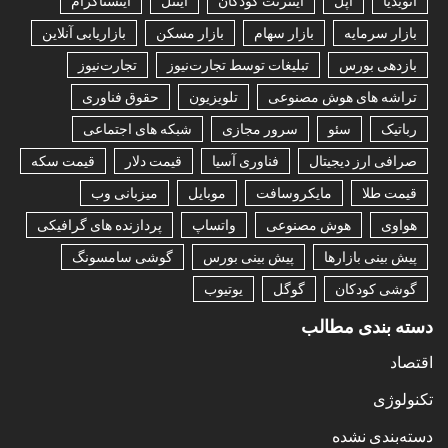
انویدیا
اپل
اینترنت کودکان
اینتل
اینستاگرام
بازار سرمایه
بازار سهام
بازار مسکن
بازاریابی آنلاین
بازدهی بورس
تبلیغات توسط تجارت‌نیوز
تجارت‌نیوز
تراشه های هوش مصنوعی
تلویزیون
حقوق فناوری
رباتیک
سئو
سرور مجازی
شبکه های اجتماعی
صرافی ارز دیجیتال
فناوری آسیا
قیمت دلار
قیمت سکه
قیمت طلا
مایکروسافت
موبایل
میزبانی وب
هواوی
هوش مصنوعی
واتساپ
پردازنده های گرافیکی
پیش بینی بازارها
پیش بینی بورس
گوشی سامسونگ
گوشی کودکان
گوگل
یوتیوب
دسته بندی مطالب
اقتصاد
تکنولوژی
دسته‌بندی نشده