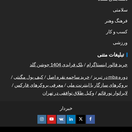
سلامتی
فرهنگ وهنر
کسب و کار
ورزشی
تبلیغات متنی
خرید فالور اینستاگرام
/
بلک فرایدی 1404 جوشن گلد
دوره mba در تبریز
/
خرید ساچمه نقره اصل
/
کیف پول مگنتی
/
بروکرهای سازگار با اینترنت ملی
/
معرفی بروکرهای فارکس
/
لابراتوار نورقائم
/
وکیل طلاق توافقی در تهران
خبردار