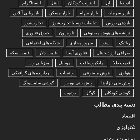
انویدیا
اپل
اینترنت کودکان
اینتل
اینستاگرام
بازار سرمایه
بازار سهام
بازار مسکن
بازاریابی آنلاین
بازدهی بورس
تبلیغات توسط تجارت‌نیوز
تجارت‌نیوز
تراشه های هوش مصنوعی
تلویزیون
حقوق فناوری
رباتیک
سئو
سرور مجازی
شبکه های اجتماعی
صرافی ارز دیجیتال
فناوری آسیا
قیمت دلار
قیمت سکه
قیمت طلا
مایکروسافت
موبایل
میزبانی وب
هواوی
هوش مصنوعی
واتساپ
پردازنده های گرافیکی
پیش بینی بازارها
پیش بینی بورس
گوشی سامسونگ
گوشی کودکان
گوگل
یوتیوب
دسته بندی مطالب
اقتصاد
تکنولوژی
دسته‌بندی نشده