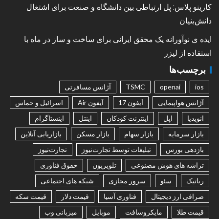
کارینو پلاس: پل ارتباطی بین دانشگاه و صنعت برای اشتغال
دانش‌بنیان
ایده ی نوآورانه یک محقق ایرانی برای ساخت و ساز در ماه با
استفاده از لیزر
برچسب‌ها
ios
openai
TSMC
آژانس مسافرتی
آژانس هواپیمایی
آیفون 17
آیفون Air
اسرائیل و حماس
انویدیا
اپل
اینترنت کودکان
اینتل
اینستاگرام
بازار سرمایه
بازار سهام
بازار مسکن
بازاریابی آنلاین
بازدهی بورس
تبلیغات توسط تجارت‌نیوز
تجارت‌نیوز
تراشه های هوش مصنوعی
تلویزیون
حقوق فناوری
رباتیک
سئو
سرور مجازی
شبکه های اجتماعی
صرافی ارز دیجیتال
فناوری آسیا
قیمت دلار
قیمت سکه
قیمت طلا
مایکروسافت
موبایل
میزبانی وب