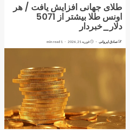
طلای جهانی افزایش یافت / هر
اونس طلا بیشتر از 5071
دلار_خبردار
صادق ایروانی
فوریه 21, 2026
1 min read