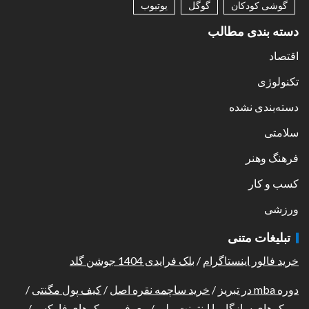
گوشی کودکان
گوگل
یوتیوب
دسته بندی مطالب
اقتصاد
تکنولوژی
دسته‌بندی نشده
سلامتی
فرهنگ وهنر
کسب و کار
ورزشی
تبلیغات متنی
خرید فالور اینستاگرام
/
بلک فرایدی 1404 جوشن گلد
دوره mba در تبریز
/
خرید ساچمه نقره اصل
/
کیف پول مگنتی
/
بروکرهای سازگار با اینترنت ملی
/
معرفی بروکرهای فارکس
/