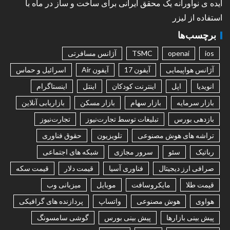
ایده ی نوآورانه یک محقق ایرانی برای ساخت و ساز در ماه با
استفاده از لیزر
برچسب‌ها
ios
openai
TSMC
آژانس مسافرتی
آژانس هواپیمایی
آیفون 17
آیفون Air
اسرائیل و حماس
انویدیا
اپل
اینترنت کودکان
اینتل
اینستاگرام
بازار سرمایه
بازار سهام
بازار مسکن
بازاریابی آنلاین
بازدهی بورس
تبلیغات توسط تجارت‌نیوز
تجارت‌نیوز
تراشه های هوش مصنوعی
تلویزیون
حقوق فناوری
رباتیک
سئو
سرور مجازی
شبکه های اجتماعی
صرافی ارز دیجیتال
فناوری آسیا
قیمت دلار
قیمت سکه
قیمت طلا
مایکروسافت
موبایل
میزبانی وب
هواوی
هوش مصنوعی
واتساپ
پردازنده های گرافیکی
پیش بینی بازارها
پیش بینی بورس
گوشی سامسونگ