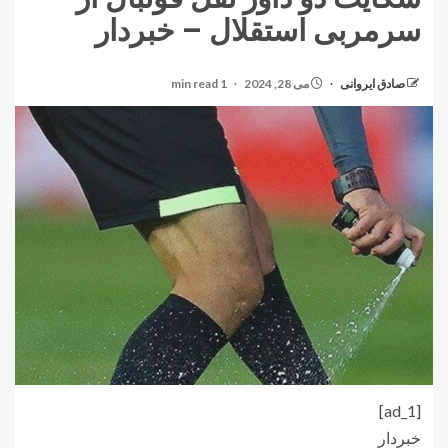
سرمربی استقلال – خبردار
صادق ایروانی
می 28, 2024
1 min read
[ad_1]
خبردار