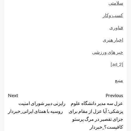
سلامتی
کسب وکار
فناوری
اخبار هنری
خبر های ورزشی
[ad_2]
منبع
Next
Previous
عزل سه مدیر دانشگاه علوم
رایزنی دبیر شورای امنیت
پزشکی؛ آیا عزل از مقام برای
روسیه با همتای ایرانی_خبردار
جزای تقصیر در مرگ پرستو
کافیست؟_خبردار