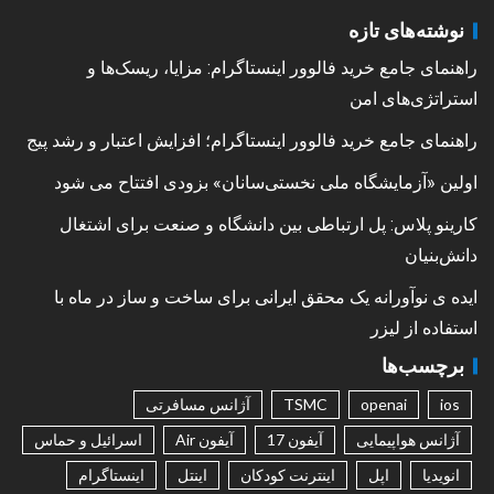
نوشته‌های تازه
راهنمای جامع خرید فالوور اینستاگرام: مزایا، ریسک‌ها و
استراتژی‌های امن
راهنمای جامع خرید فالوور اینستاگرام؛ افزایش اعتبار و رشد پیج
اولین «آزمایشگاه ملی نخستی‌سانان» بزودی افتتاح می شود
کارینو پلاس: پل ارتباطی بین دانشگاه و صنعت برای اشتغال
دانش‌بنیان
ایده ی نوآورانه یک محقق ایرانی برای ساخت و ساز در ماه با
استفاده از لیزر
برچسب‌ها
ios
openai
TSMC
آژانس مسافرتی
آژانس هواپیمایی
آیفون 17
آیفون Air
اسرائیل و حماس
انویدیا
اپل
اینترنت کودکان
اینتل
اینستاگرام