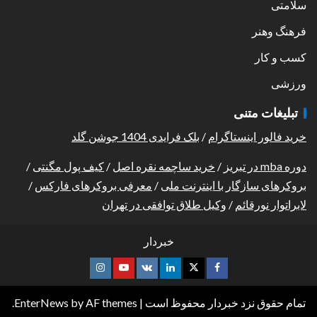
سلامتی
فرهنگ وهنر
کسب و کار
ورزشی
تبلیغات متنی
خرید فالور اینستاگرام
/
بلک فرایدی 1404 جوشن گلد
دوره mba در تبریز
/
خرید ساچمه نقره اصل
/
کیف پول مگنتی
/
بروکرهای سازگار با اینترنت ملی
/
معرفی بروکرهای فارکس
/
لابراتوار نورقائم
/
وکیل طلاق توافقی در تهران
خبردار
تمام حقوق نزد خبردار محفوظ است
|
by AF themes.
EnterNews