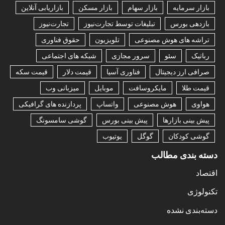
بازار سرمایه
بازار سهام
بازار مسکن
بازاریابی آنلاین
بازدهی بورس
تبلیغات توسط تجارت‌نیوز
تجارت‌نیوز
تراشه های هوش مصنوعی
تلویزیون
حقوق فناوری
رباتیک
سئو
سرور مجازی
شبکه های اجتماعی
صرافی ارز دیجیتال
فناوری آسیا
قیمت دلار
قیمت سکه
قیمت طلا
مایکروسافت
موبایل
میزبانی وب
هواوی
هوش مصنوعی
واتساپ
پردازنده های گرافیکی
پیش بینی بازارها
پیش بینی بورس
گوشی سامسونگ
گوشی کودکان
گوگل
یوتیوب
دسته بندی مطالب
اقتصاد
تکنولوژی
دسته‌بندی نشده