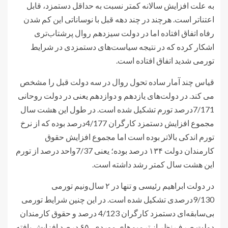
به علت افزایش سالانه کمتر نسبت به حداقل دستمزد، قابل
اعتناتر است. هرچند در چند دهه قبل با نوساناتی این کم شدن
رفاه اتفاق افتاده اما در دولت سیزدهم روال پرشتاب‌تری
اشکار کرده که در نتیجه سیاست‌های دستمزدی در شرایط
تورمی شدید اتفاق افتاده است.
قیاس چند آمار ساده تحول روال در سه دولت قبل را مشخص
می کند. در دولت‌های یازدهم و دوازدهم یعنی در دولت روحانی
7/171درصد تورم تشکیل شده است. در طول این هشت سال
مجموع افزایش دستمزد کارگران 4/177درصد بوده که از نرخ
تورم اندکی بالاتر بوده است اما مجموع افزایش حقوق
کارمندان دولت ۱۳۴ درصد بوده؛ یعنی 7/37واحد درصد از تورم
این هشت سال کمتر رشد داشته است.
در دولت ابراهیم رئیسی و تنها در ۲ سال‌ونیم تورمی
9/130درصدی تشکیل شده است. در این چنین شرایط تورمی
بی‌سابقه‌ای دستمزد کارگران 4/123 درصد و حقوق کارمندان
دولت صرف نظر از ترمیم‌های موردی، ۶۵ درصد افزایش یافته