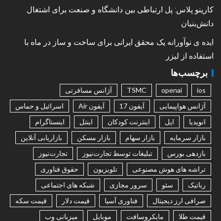
کارینو پلاس: پل ارتباطی بین دانشگاه و صنعت برای اشتغال
دانش‌بنیان
ایده ی نوآورانه یک محقق ایرانی برای ساخت و ساز در ماه با
استفاده از لیزر
برچسب‌ها
ios
openai
TSMC
آژانس مسافرتی
آژانس هواپیمایی
آیفون 17
آیفون Air
اسرائیل و حماس
انویدیا
اپل
اینترنت کودکان
اینتل
اینستاگرام
بازار سرمایه
بازار سهام
بازار مسکن
بازاریابی آنلاین
بازدهی بورس
تبلیغات توسط تجارت‌نیوز
تجارت‌نیوز
تراشه های هوش مصنوعی
تلویزیون
حقوق فناوری
رباتیک
سئو
سرور مجازی
شبکه های اجتماعی
صرافی ارز دیجیتال
فناوری آسیا
قیمت دلار
قیمت سکه
قیمت طلا
مایکروسافت
موبایل
میزبانی وب