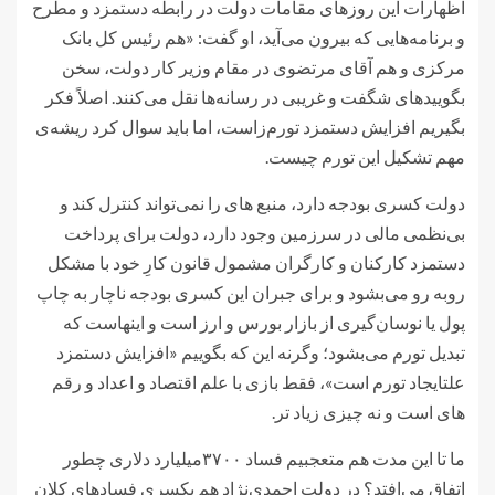
اظهارات این روزهای مقامات دولت در رابطه دستمزد و مطرح
و برنامه‌هایی که بیرون می‌آید، او گفت: «هم رئیس کل بانک
مرکزی و هم آقای مرتضوی در مقام وزیر کار دولت، سخن
بگویید‌های شگفت و غریبی در رسانه‌ها نقل می‌کنند. اصلاً فکر
بگیریم افزایش دستمزد تورم‌زاست، اما باید سوال کرد ریشه‌ی
مهم تشکیل این تورم چیست.
دولت کسری بودجه دارد، منبع های را نمی‌تواند کنترل کند و
بی‌نظمی مالی در سرزمین وجود دارد، دولت برای پرداخت
دستمزد کارکنان و کارگران مشمول قانون کارِ خود با مشکل
روبه رو می‌بشود و برای جبران این کسری بودجه ناچار به چاپ
پول یا نوسان‌گیری از بازار بورس و ارز است و اینهاست که
تبدیل تورم می‌بشود؛ وگرنه این که بگوییم «افزایش دستمزد
علتایجاد تورم است»، فقط بازی با علم اقتصاد و اعداد و رقم
های است و نه چیزی زیاد تر.
ما تا این مدت هم متعجبیم فساد ۳۷۰۰میلیارد دلاری چطور
اتفاق می‌افتد؟ در دولت احمدی‌نژاد هم یکسری فسادهای کلان