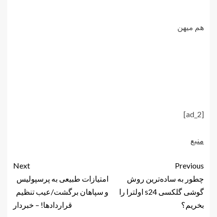
هم میهن
[ad_2]
منبع
Next
Previous
چطور به ساده‌ترین روش
امتیازات طبیعی به پرسپولیس
گوشی گلکسی s24 اولترا را
و سپاهان برگشت/عیب تنظیم
بخریم؟
قراردادها! – خبردار