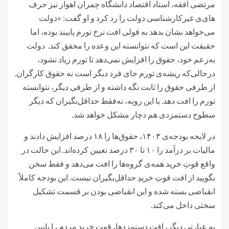
مرتضی افقه، استاد اقتصاد دانشگاه چمران اهواز نیز حرف
های‌ی غیرکارشناسی دولت را رد کرد و او گفت: «دولت
می‌خواهد نشان بدهد به قولی افت نرخ تورم پایبند بوده، اما
حقیقت این است که نتوانسته این وعده را محقق کند. دولت
به‌زعم خود، حقوق را افزایش نمی‌دهد تا تورم زیاد نشود،
درحالی‌که ریشه‌ی تورم جای فرد دیگر است نه حقوق کارگران.
از طرفی حقوق را ثابت نگه داشته و از طرفی دیگر، نتوانسته
تورم را افت دهد. با این رویه، نه‌فقط حداقل‌بگیران که دیگر
سطوح دستمزدی هم دچار مشکل خواهد شد.
در لایحه بودجه‌ی ۱۴۰۳، حقوق‌ها را ۱۸ درصد افزایش دادند و
مالیات بر درآمد را ۱۰ تا ۳۰ درصد تعیین کرده‌اند. این حالت در
واقع قوتِ خرید همه‌ی گروه‌ها را افت می‌دهد و فقط سخن
بگویید از افت قوتِ خریدِ حداقل‌بگیران نیست. این بودجه کاملاً
انقباضی بسته شده و این انقباضی بودن بر قسمت تشکیل
سختی داخل می‌کند.
به عبارتی دیگر، افت دستمزدها، قوتِ خرید مردم را پایین