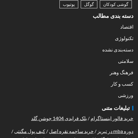
گوشی کودکان
گوگل
یوتیوب
دسته بندی مطالب
اقتصاد
تکنولوژی
دسته‌بندی نشده
سلامتی
فرهنگ وهنر
کسب و کار
ورزشی
تبلیغات متنی
خرید فالور اینستاگرام
/
بلک فرایدی 1404 جوشن گلد
دوره mba در تبریز
/
خرید ساچمه نقره اصل
/
کیف پول مگنتی
/