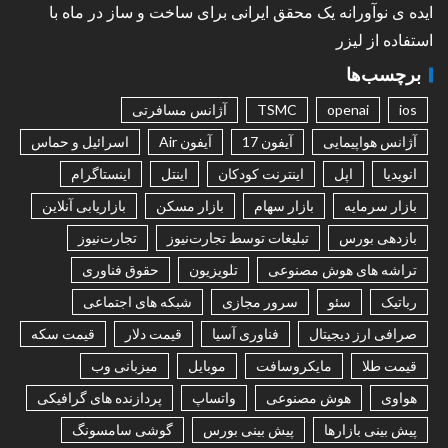
ایده ی نوآورانه یک محقق ایرانی برای ساخت و ساز در ماه با
استفاده از لیزر
برچسب‌ها
ios
openai
TSMC
آژانس مسافرتی
آژانس هواپیمایی
آیفون 17
آیفون Air
اسرائیل و حماس
انویدیا
اپل
اینترنت کودکان
اینتل
اینستاگرام
بازار سرمایه
بازار سهام
بازار مسکن
بازاریابی آنلاین
بازدهی بورس
تبلیغات توسط تجارت‌نیوز
تجارت‌نیوز
تراشه های هوش مصنوعی
تلویزیون
حقوق فناوری
رباتیک
سئو
سرور مجازی
شبکه های اجتماعی
صرافی ارز دیجیتال
فناوری آسیا
قیمت دلار
قیمت سکه
قیمت طلا
مایکروسافت
موبایل
میزبانی وب
هواوی
هوش مصنوعی
واتساپ
پردازنده های گرافیکی
پیش بینی بازارها
پیش بینی بورس
گوشی سامسونگ