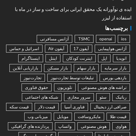
ایده ی نوآورانه یک محقق ایرانی برای ساخت و ساز در ماه با
استفاده از لیزر
برچسب‌ها
ios
openai
TSMC
آژانس مسافرتی
آژانس هواپیمایی
آیفون 17
آیفون Air
اسرائیل و حماس
انویدیا
اپل
اینترنت کودکان
اینتل
اینستاگرام
بازار سرمایه
بازار سهام
بازار مسکن
بازاریابی آنلاین
بازدهی بورس
تبلیغات توسط تجارت‌نیوز
تجارت‌نیوز
تراشه های هوش مصنوعی
تلویزیون
حقوق فناوری
رباتیک
سئو
سرور مجازی
شبکه های اجتماعی
صرافی ارز دیجیتال
فناوری آسیا
قیمت دلار
قیمت سکه
قیمت طلا
مایکروسافت
موبایل
میزبانی وب
هواوی
هوش مصنوعی
واتساپ
پردازنده های گرافیکی
پیش بینی بازارها
پیش بینی بورس
گوشی سامسونگ