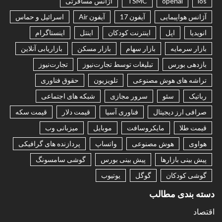
ios
openai
TSMC
آژانس مسافرتی
آژانس هواپیمایی
آیفون 17
آیفون Air
اسرائیل و حماس
انویدیا
اپل
اینترنت کودکان
اینتل
اینستاگرام
بازار سرمایه
بازار سهام
بازار مسکن
بازاریابی آنلاین
بازدهی بورس
تبلیغات توسط تجارت‌نیوز
تجارت‌نیوز
تراشه های هوش مصنوعی
تلویزیون
حقوق فناوری
رباتیک
سئو
سرور مجازی
شبکه های اجتماعی
صرافی ارز دیجیتال
فناوری آسیا
قیمت دلار
قیمت سکه
قیمت طلا
مایکروسافت
موبایل
میزبانی وب
هواوی
هوش مصنوعی
واتساپ
پردازنده های گرافیکی
پیش بینی بازارها
پیش بینی بورس
گوشی سامسونگ
گوشی کودکان
گوگل
یوتیوب
دسته بندی مطالب
اقتصاد