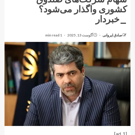
کشوری واگذار می‌شود؟
_خبردار
صادق ایروانی
آگوست 13, 2025
1 min read
[ad_1]