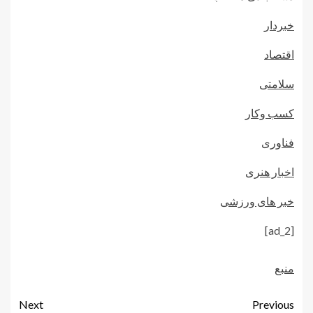
خبردار
اقتصاد
سلامتی
کسب وکار
فناوری
اخبار هنری
خبر های ورزشی
[ad_2]
منبع
Next
Previous