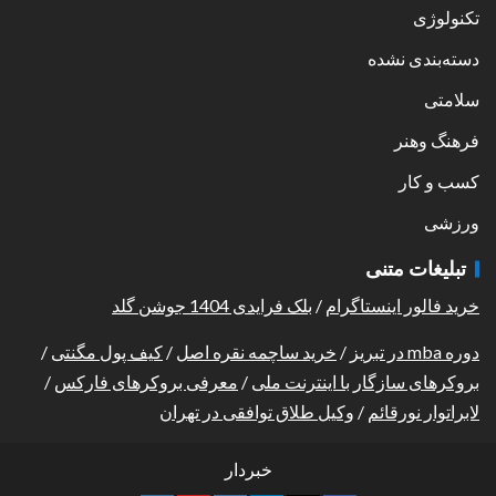
تکنولوژی
دسته‌بندی نشده
سلامتی
فرهنگ وهنر
کسب و کار
ورزشی
تبلیغات متنی
خرید فالور اینستاگرام
/
بلک فرایدی 1404 جوشن گلد
دوره mba در تبریز
/
خرید ساچمه نقره اصل
/
کیف پول مگنتی
/
بروکرهای سازگار با اینترنت ملی
/
معرفی بروکرهای فارکس
/
لابراتوار نورقائم
/
وکیل طلاق توافقی در تهران
خبردار