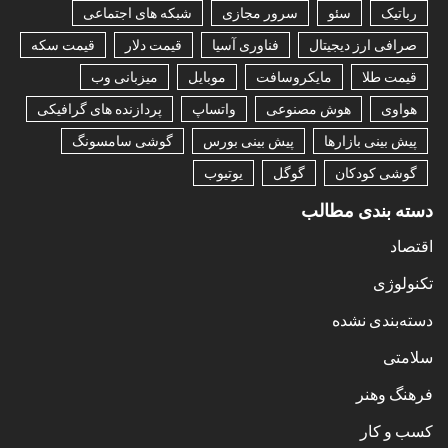
رباتیک
سئو
سرور مجازی
شبکه های اجتماعی
صرافی ارز دیجیتال
فناوری آسیا
قیمت دلار
قیمت سکه
قیمت طلا
مایکروسافت
موبایل
میزبانی وب
هواوی
هوش مصنوعی
واتساپ
پردازنده های گرافیکی
پیش بینی بازارها
پیش بینی بورس
گوشی سامسونگ
گوشی کودکان
گوگل
یوتیوب
دسته بندی مطالب
اقتصاد
تکنولوژی
دسته‌بندی نشده
سلامتی
فرهنگ وهنر
کسب و کار