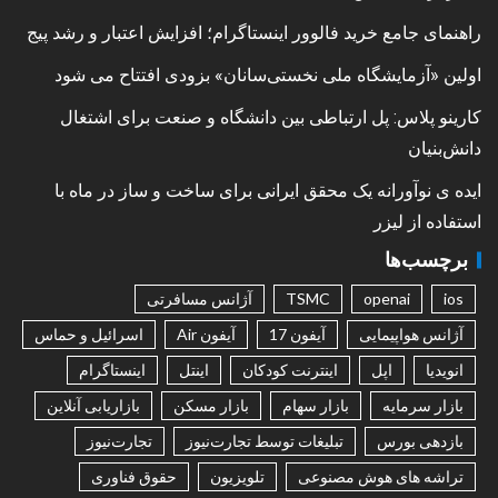
راهنمای جامع خرید فالوور اینستاگرام؛ افزایش اعتبار و رشد پیج
اولین «آزمایشگاه ملی نخستی‌سانان» بزودی افتتاح می شود
کارینو پلاس: پل ارتباطی بین دانشگاه و صنعت برای اشتغال
دانش‌بنیان
ایده ی نوآورانه یک محقق ایرانی برای ساخت و ساز در ماه با
استفاده از لیزر
برچسب‌ها
ios
openai
TSMC
آژانس مسافرتی
آژانس هواپیمایی
آیفون 17
آیفون Air
اسرائیل و حماس
انویدیا
اپل
اینترنت کودکان
اینتل
اینستاگرام
بازار سرمایه
بازار سهام
بازار مسکن
بازاریابی آنلاین
بازدهی بورس
تبلیغات توسط تجارت‌نیوز
تجارت‌نیوز
تراشه های هوش مصنوعی
تلویزیون
حقوق فناوری