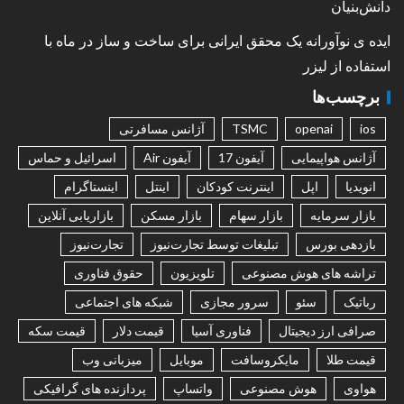
دانش‌بنیان
ایده ی نوآورانه یک محقق ایرانی برای ساخت و ساز در ماه با
استفاده از لیزر
برچسب‌ها
ios
openai
TSMC
آژانس مسافرتی
آژانس هواپیمایی
آیفون 17
آیفون Air
اسرائیل و حماس
انویدیا
اپل
اینترنت کودکان
اینتل
اینستاگرام
بازار سرمایه
بازار سهام
بازار مسکن
بازاریابی آنلاین
بازدهی بورس
تبلیغات توسط تجارت‌نیوز
تجارت‌نیوز
تراشه های هوش مصنوعی
تلویزیون
حقوق فناوری
رباتیک
سئو
سرور مجازی
شبکه های اجتماعی
صرافی ارز دیجیتال
فناوری آسیا
قیمت دلار
قیمت سکه
قیمت طلا
مایکروسافت
موبایل
میزبانی وب
هواوی
هوش مصنوعی
واتساپ
پردازنده های گرافیکی