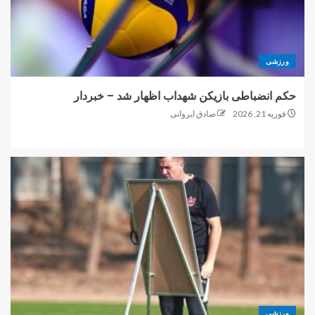
ورزشی
حکم انضباطی بازیکن شهداب اظهار شد – خبردار
فوریه 21, 2026
صادق ایروانی
ورزشی