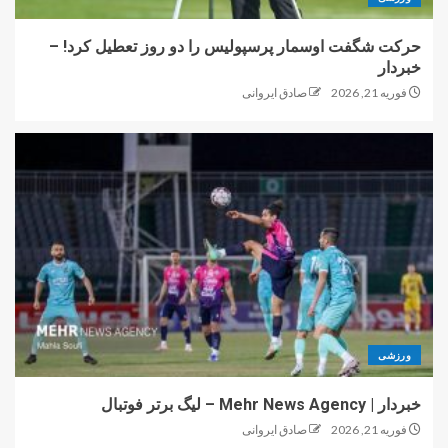
حرکت شگفت اوسمار پرسپولیس را دو روز تعطیل کرد! –
خبردار
فوریه 21, 2026
صادق ایروانی
ورزشی
خبردار | Mehr News Agency – لیگ برتر فوتبال
فوریه 21, 2026
صادق ایروانی