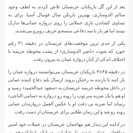
بعد از این گل بازیکنان عربستان تلاش کردند به لطف وجود
سالم الدوساری، بهترین بازیکن سال فوتبال آسیا، برای به
تساوی کشاندن بازی حملاتی را روی دروازه عمانی‌ها تدارک
ببینند اما هر بار با سد دفاعی منسجم حریف روبرو می‌شدند.
یکی از جدی
ترین
موقعیت‌های عربستان در دقیقه ۳۱ رقم
خورد که شوت «ناصر الدوساری» از پشت محوطه جریمه با
اختلاف اندکی از کنار دروازه عمان به بیرون رفت.
در دقیقه ۴۵+۳ بازیکنان عربستان می‌توانستند دروازه عمان را
باز کنند تا بازنده به رختکن نروند. ارسال بلند دفاع کننده عمانی
در داخل محوطه جریمه عربستان به «سعود عبدالحمید» رسید و
او هم با یک ضربه سر توپ را روبه رو دروازه به «سامی الناجی»
رساند اما ضربه بی دقت او با عکس العمل دروازه‌بان عمانی
روبه رو شد و این زمان طلایی برای عربستان از دست رفت.
در ادامه این دیدار هم مهاجمان عربستان در حملات خود اسیر
مدافعان عمان شدند تا تفکرات «برانکو ایوانکوویچ» بر