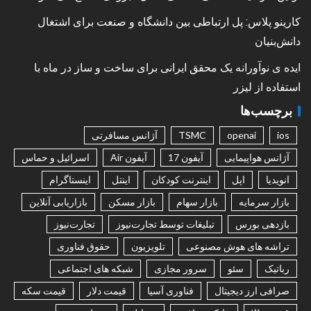
کارینو پلاس: پل ارتباطی بین دانشگاه و صنعت برای اشتغال
دانش‌بنیان
ایده ی نوآورانه یک محقق ایرانی برای ساخت و ساز در ماه با
استفاده از لیزر
برچسب‌ها
ios
openai
TSMC
آژانس مسافرتی
آژانس هواپیمایی
آیفون 17
آیفون Air
اسرائیل و حماس
انویدیا
اپل
اینترنت کودکان
اینتل
اینستاگرام
بازار سرمایه
بازار سهام
بازار مسکن
بازاریابی آنلاین
بازدهی بورس
تبلیغات توسط تجارت‌نیوز
تجارت‌نیوز
تراشه های هوش مصنوعی
تلویزیون
حقوق فناوری
رباتیک
سئو
سرور مجازی
شبکه های اجتماعی
صرافی ارز دیجیتال
فناوری آسیا
قیمت دلار
قیمت سکه