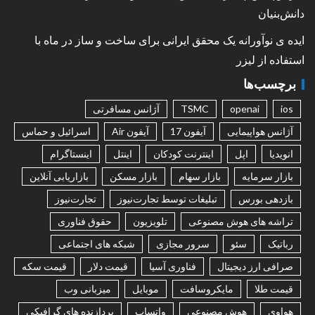
دانش‌بنیان
ایده ی نوآورانه یک محقق ایرانی برای ساخت و ساز در ماه با
استفاده از لیزر
برچسب‌ها
ios
openai
TSMC
آژانس مسافرتی
آژانس هواپیمایی
آیفون 17
آیفون Air
اسرائیل و حماس
انویدیا
اپل
اینترنت کودکان
اینتل
اینستاگرام
بازار سرمایه
بازار سهام
بازار مسکن
بازاریابی آنلاین
بازدهی بورس
تبلیغات توسط تجارت‌نیوز
تجارت‌نیوز
تراشه های هوش مصنوعی
تلویزیون
حقوق فناوری
رباتیک
سئو
سرور مجازی
شبکه های اجتماعی
صرافی ارز دیجیتال
فناوری آسیا
قیمت دلار
قیمت سکه
قیمت طلا
مایکروسافت
موبایل
میزبانی وب
هواوی
هوش مصنوعی
واتساپ
پردازنده های گرافیکی