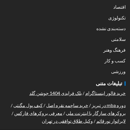
اقتصاد
تکنولوژی
دسته‌بندی نشده
سلامتی
فرهنگ وهنر
کسب و کار
ورزشی
تبلیغات متنی
خرید فالور اینستاگرام
/
بلک فرایدی 1404 جوشن گلد
دوره mba در تبریز
/
خرید ساچمه نقره اصل
/
کیف پول مگنتی
/
بروکرهای سازگار با اینترنت ملی
/
معرفی بروکرهای فارکس
/
لابراتوار نورقائم
/
وکیل طلاق توافقی در تهران