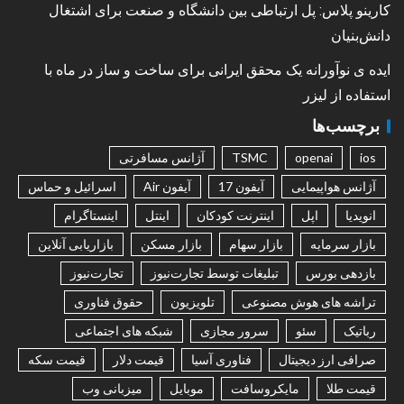
کارینو پلاس: پل ارتباطی بین دانشگاه و صنعت برای اشتغال
دانش‌بنیان
ایده ی نوآورانه یک محقق ایرانی برای ساخت و ساز در ماه با
استفاده از لیزر
برچسب‌ها
ios
openai
TSMC
آژانس مسافرتی
آژانس هواپیمایی
آیفون 17
آیفون Air
اسرائیل و حماس
انویدیا
اپل
اینترنت کودکان
اینتل
اینستاگرام
بازار سرمایه
بازار سهام
بازار مسکن
بازاریابی آنلاین
بازدهی بورس
تبلیغات توسط تجارت‌نیوز
تجارت‌نیوز
تراشه های هوش مصنوعی
تلویزیون
حقوق فناوری
رباتیک
سئو
سرور مجازی
شبکه های اجتماعی
صرافی ارز دیجیتال
فناوری آسیا
قیمت دلار
قیمت سکه
قیمت طلا
مایکروسافت
موبایل
میزبانی وب