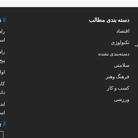
ن
دسته بندی مطالب
اقتصاد
راه
است
تکنولوژی
ی
راه
دسته‌بندی نشده
پیج
سلامتی
اول
فرهنگ وهنر
کار
کسب و کار
دان
ورزشی
اید
است
ب