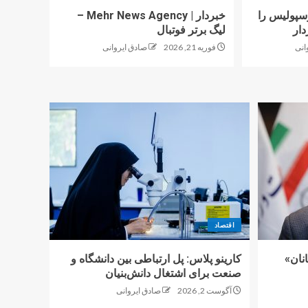
پولیس را
خبردار | Mehr News Agency –
دار
لیگ برتر فوتبال
انی
فوریه 21, 2026
صادق ایروانی
اقتصاد
نان»
کارینو پلاس: پل ارتباطی بین دانشگاه و
صنعت برای اشتغال دانش‌بنیان
آگوست 2, 2026
صادق ایروانی