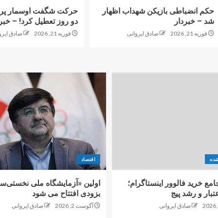
حکم انضباطی بازیکن شهداب اظهار
حرکت شگفت اوسمار پرس
شد – خبردار
دو روز تعطیل کرد! – خبر
فوریه 21, 2026
صادق ایروانی
فوریه 21, 2026
صادق ایرو
شده
اقتصاد
امع خرید فالوور اینستاگرام؛
اولین «آزمایشگاه ملی نخستی‌سا
تبار و رشد پیج
بزودی افتتاح می شود
صادق ایروانی
آگوست 2, 2026
صادق ایروانی