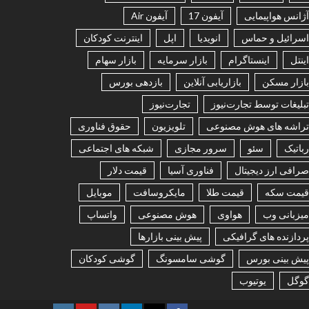
آژانس هواپیمایی
آیفون 17
آیفون Air
اسرائیل و حماس
انویدیا
اپل
اینترنت کودکان
اینتل
اینستاگرام
بازار سرمایه
بازار سهام
بازار مسکن
بازاریابی آنلاین
بازدهی بورس
تبلیغات توسط تجارت‌نیوز
تجارت‌نیوز
تراشه های هوش مصنوعی
تلویزیون
حقوق فناوری
رباتیک
سئو
سرور مجازی
شبکه های اجتماعی
صرافی ارز دیجیتال
فناوری آسیا
قیمت دلار
قیمت سکه
قیمت طلا
مایکروسافت
موبایل
میزبانی وب
هواوی
هوش مصنوعی
واتساپ
پردازنده های گرافیکی
پیش بینی بازارها
پیش بینی بورس
گوشی سامسونگ
گوشی کودکان
گوگل
یوتیوب