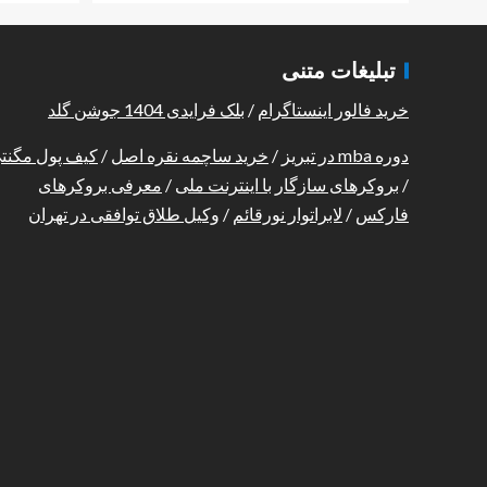
تبلیغات متنی
خرید فالور اینستاگرام
/
بلک فرایدی 1404 جوشن گلد
دوره mba در تبریز
/
خرید ساچمه نقره اصل
/
کیف پول مگنت
/
بروکرهای سازگار با اینترنت ملی
/
معرفی بروکرهای
فارکس
/
لابراتوار نورقائم
/
وکیل طلاق توافقی در تهران