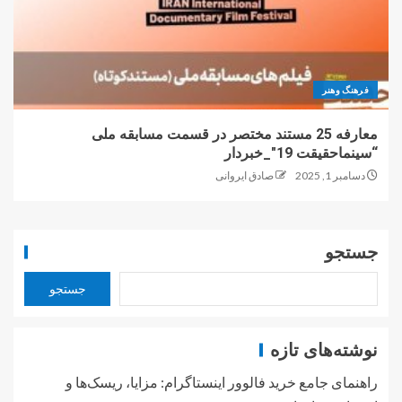
فرهنگ وهنر
معارفه 25 مستند مختصر در قسمت مسابقه ملی
“سینماحقیقت 19″_خبردار
دسامبر 1, 2025
صادق ایروانی
جستجو
جستجو
نوشته‌های تازه
راهنمای جامع خرید فالوور اینستاگرام: مزایا، ریسک‌ها و