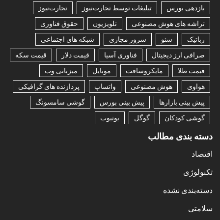
بازدهی بورس
تبلیغات توسط تجارت‌نیوز
تجارت‌نیوز
تراشه های هوش مصنوعی
تلویزیون
حقوق فناوری
رباتیک
سئو
سرور مجازی
شبکه های اجتماعی
صرافی ارز دیجیتال
فناوری آسیا
قیمت دلار
قیمت سکه
قیمت طلا
مایکروسافت
موبایل
میزبانی وب
هواوی
هوش مصنوعی
واتساپ
پردازنده های گرافیکی
پیش بینی بازارها
پیش بینی بورس
گوشی سامسونگ
گوشی کودکان
گوگل
یوتیوب
دسته بندی مطالب
اقتصاد
تکنولوژی
دسته‌بندی نشده
سلامتی