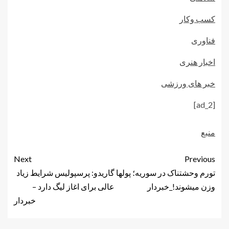
کسب وکار
فناوری
اخبار هنری
خبر های ورزشی
[ad_2]
منبع
Next
Previous
تورم وحشتناک در سوریه؛ پولها
گاریدو: پرسپولیس شرایط زیاد
وزن میشوند!_خبردار
عالی برای اغاز لیگ دارد –
خبردار