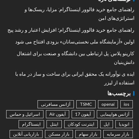
راهنمای جامع خرید فالوور اینستاگرام: مزایا، ریسک‌ها و
استراتژی‌های امن
راهنمای جامع خرید فالوور اینستاگرام؛ افزایش اعتبار و رشد پیج
اولین «آزمایشگاه ملی نخستی‌سانان» بزودی افتتاح می شود
کارینو پلاس: پل ارتباطی بین دانشگاه و صنعت برای اشتغال
دانش‌بنیان
ایده ی نوآورانه یک محقق ایرانی برای ساخت و ساز در ماه با
استفاده از لیزر
برچسب‌ها
ios
openai
TSMC
آژانس مسافرتی
آژانس هواپیمایی
آیفون 17
آیفون Air
اسرائیل و حماس
انویدیا
اپل
اینترنت کودکان
اینتل
اینستاگرام
بازار سرمایه
بازار سهام
بازار مسکن
بازاریابی آنلاین