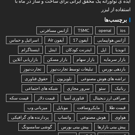
ایده ی نوآورانه یک محقق ایرانی برای ساخت و ساز در ماه با
استفاده از لیزر
برچسب‌ها
ios
openai
TSMC
آژانس مسافرتی
آژانس هواپیمایی
آیفون 17
آیفون Air
اسرائیل و حماس
انویدیا
اپل
اینترنت کودکان
اینتل
اینستاگرام
بازار سرمایه
بازار سهام
بازار مسکن
بازاریابی آنلاین
بازدهی بورس
تبلیغات توسط تجارت‌نیوز
تجارت‌نیوز
تراشه های هوش مصنوعی
تلویزیون
حقوق فناوری
رباتیک
سئو
سرور مجازی
شبکه های اجتماعی
صرافی ارز دیجیتال
فناوری آسیا
قیمت دلار
قیمت سکه
قیمت طلا
مایکروسافت
موبایل
میزبانی وب
هواوی
هوش مصنوعی
واتساپ
پردازنده های گرافیکی
پیش بینی بازارها
پیش بینی بورس
گوشی سامسونگ