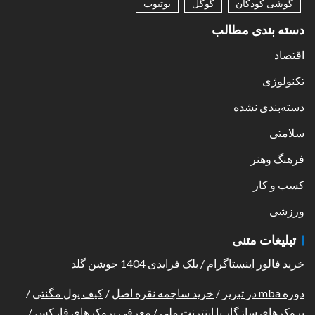
گوشی کودکان
گوگل
یوتیوب
دسته بندی مطالب
اقتصاد
تکنولوژی
دسته‌بندی نشده
سلامتی
فرهنگ وهنر
کسب و کار
ورزشی
تبلیغات متنی
خرید فالور اینستاگرام
/
بلک فرایدی 1404 جوشن گلد
دوره mba در تبریز
/
خرید ساچمه نقره اصل
/
کیف پول مگنتی
/
بروکرهای سازگار با اینترنت ملی
/
معرفی بروکرهای فارکس
/