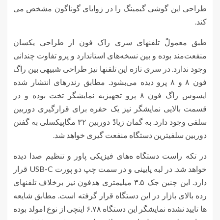
طراحی این گوشی گیمینگ را در زوایای گوناگون مشخص می
کند.
طبق معمولً تلفنهای سری راک فون از طراحی یکسان
منفعت‌مند بوده و بین نسخه‌های استاندارد و پرو تفاوت چندانی
وجود ندارد. در سری تازه این تلفنها نیز طراحی شبیهی بین راگ
فون ۸ و ۸ پرو دیده می‌بشود. مطابق رندرهای انتشار شده
ایسوس راگ فون ۸ پرو تجهیزبه نمایشگر تخت بوده و در
قسمت بالایی نمایشگر نیز یک حفره برای قرارگیری دوربین
سلفی وجود دارد. به گمان زیادً دوربین ۳۲ مگاپیکسلی به گفتن
دوربین سلفیترین دستگاه منفعت گیری خواهد شد.
در تکه راست دستگاه ه‌های فیزیکی پاور و تنظیم صدا دیده
خواهد شد. در لبه پایینی و در سمت چپ دو پورت USB-C قرار
دارد. این چنین جک ۳.۵ میلیمتری هدفون نیز برخلاف تلفنهای
رده بالای بازار در این دستگاه قرار گرفته است. مطابق شایعه
ها تایید نشده نمایشگر این دستگاه ۶.۷۸ اینچی از نوع امولد بوده