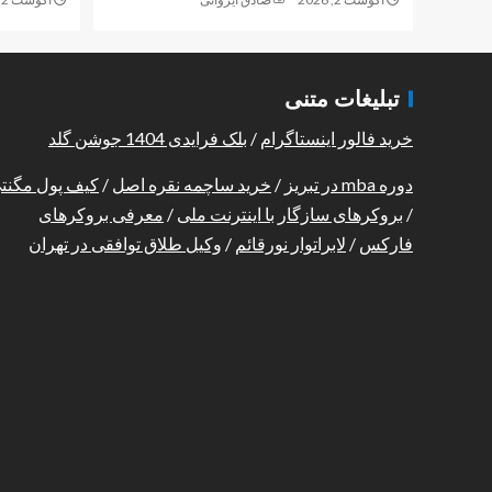
تبلیغات متنی
خرید فالور اینستاگرام
/
بلک فرایدی 1404 جوشن گلد
دوره mba در تبریز
/
خرید ساچمه نقره اصل
/
کیف پول مگنت
/
بروکرهای سازگار با اینترنت ملی
/
معرفی بروکرهای
فارکس
/
لابراتوار نورقائم
/
وکیل طلاق توافقی در تهران