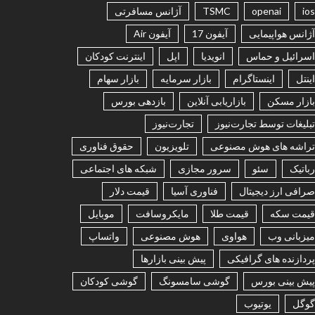
ios
openai
TSMC
آژانس مسافرتی
آژانس هواپیمایی
آیفون 17
آیفون Air
اسرائیل و حماس
انویدیا
اپل
اینترنت کودکان
اینتل
اینستاگرام
بازار سرمایه
بازار سهام
بازار مسکن
بازاریابی آنلاین
بازدهی بورس
تبلیغات توسط تجارت‌نیوز
تجارت‌نیوز
تراشه های هوش مصنوعی
تلویزیون
حقوق فناوری
رباتیک
سئو
سرور مجازی
شبکه های اجتماعی
صرافی ارز دیجیتال
فناوری آسیا
قیمت دلار
قیمت سکه
قیمت طلا
مایکروسافت
موبایل
میزبانی وب
هواوی
هوش مصنوعی
واتساپ
پردازنده های گرافیکی
پیش بینی بازارها
پیش بینی بورس
گوشی سامسونگ
گوشی کودکان
گوگل
یوتیوب