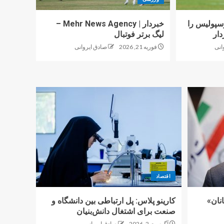
پولیس را
خبردار | Mehr News Agency –
دار
لیگ برتر فوتبال
انی
فوریه 21, 2026
صادق ایروانی
اقتصاد
نان»
کارینو پلاس: پل ارتباطی بین دانشگاه و
صنعت برای اشتغال دانش‌بنیان
آگوست 2, 2026
صادق ایروانی