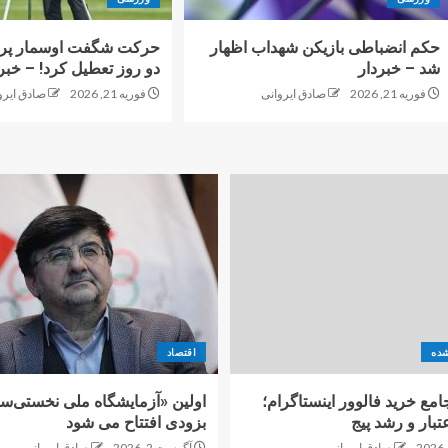
حکم انضباطی بازیکن شهداب اظهار
حرکت شگفت اوسمار پرس
شد – خبردار
دو روز تعطیل کرد! – خبر
فوریه 21, 2026
صادق ایروانی
فوریه 21, 2026
صادق ایرو
شده
اقتصاد
امع خرید فالوور اینستاگرام؛
اولین «آزمایشگاه ملی نخستی‌سا
تبار و رشد پیج
بزودی افتتاح می شود
صادق ایروانی
آگوست 2, 2026
صادق ایروانی