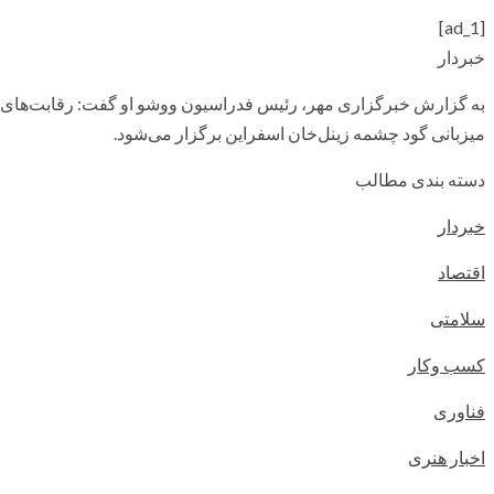
[ad_1]
خبردار
به گزارش خبرگزاری مهر، رئیس فدراسیون ووشو او گفت: رقابت‌های ب
میزبانی گود چشمه
زینل‌خان
اسفراین برگزار می‌شود.
دسته بندی مطالب
خبردار
اقتصاد
سلامتی
کسب وکار
فناوری
اخبار هنری