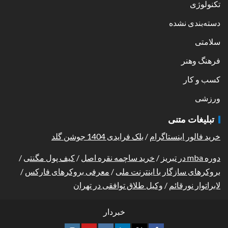
تکنولوژی
دسته‌بندی نشده
سلامتی
فرهنگ وهنر
کسب و کار
ورزشی
تبلیغات متنی
خرید فالور اینستاگرام
/
بلک فرایدی 1404 جوشن گلد
دوره mba در تبریز
/
خرید ساچمه نقره اصل
/
کیف پول مگنتی
/
بروکرهای سازگار با اینترنت ملی
/
معرفی بروکرهای فارکس
/
لابراتوار نورقائم
/
وکیل طلاق توافقی در تهران
خبردار