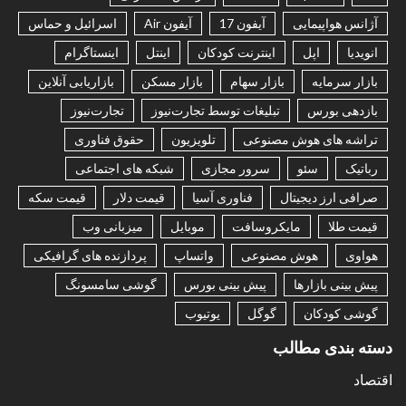
آژانس هواپیمایی
آیفون 17
آیفون Air
اسرائیل و حماس
انویدیا
اپل
اینترنت کودکان
اینتل
اینستاگرام
بازار سرمایه
بازار سهام
بازار مسکن
بازاریابی آنلاین
بازدهی بورس
تبلیغات توسط تجارت‌نیوز
تجارت‌نیوز
تراشه های هوش مصنوعی
تلویزیون
حقوق فناوری
رباتیک
سئو
سرور مجازی
شبکه های اجتماعی
صرافی ارز دیجیتال
فناوری آسیا
قیمت دلار
قیمت سکه
قیمت طلا
مایکروسافت
موبایل
میزبانی وب
هواوی
هوش مصنوعی
واتساپ
پردازنده های گرافیکی
پیش بینی بازارها
پیش بینی بورس
گوشی سامسونگ
گوشی کودکان
گوگل
یوتیوب
دسته بندی مطالب
اقتصاد