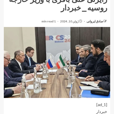
روسیه_خبردار
صادق ایروانی
ژوئن 10, 2024
1 min read
[ad_1]
خبردار