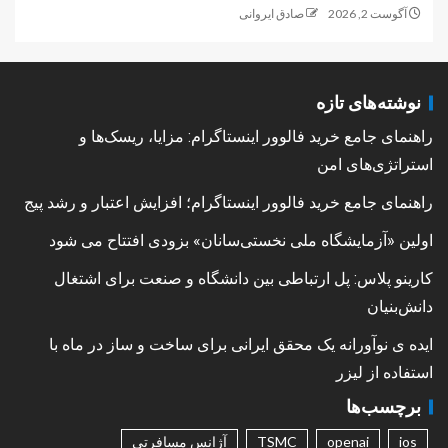
آگوست 2, 2026
صادق ایروانی
نوشته‌های تازه
راهنمای جامع خرید فالوور اینستاگرام: مزایا، ریسک‌ها و
استراتژی‌های امن
راهنمای جامع خرید فالوور اینستاگرام؛ افزایش اعتبار و رشد پیج
اولین «آزمایشگاه ملی نخستی‌سانان» بزودی افتتاح می شود
کارینو پلاس: پل ارتباطی بین دانشگاه و صنعت برای اشتغال
دانش‌بنیان
ایده ی نوآورانه یک محقق ایرانی برای ساخت و ساز در ماه با
استفاده از لیزر
برچسب‌ها
ios
openai
TSMC
آژانس مسافرتی