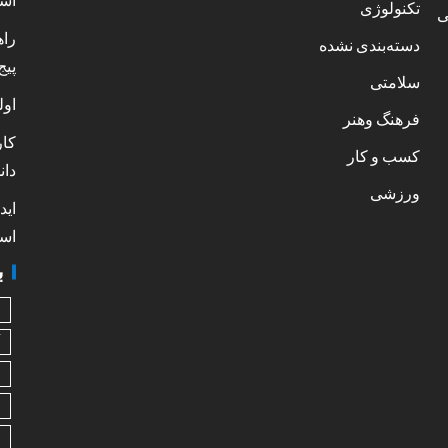
است
تکنولوژی
ی
راه
دسته‌بندی نشده
پیج
سلامتی
اول
فرهنگ وهنر
کار
کسب و کار
دان
ورزشی
اید
است
ب