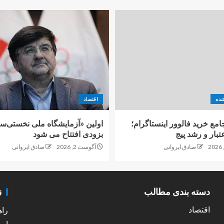
شده
اقتصاد
امع خرید فالوور اینستاگرام؛
اولین «آزمایشگاه ملی نخستی‌سا
تبار و رشد پیج
بزودی افتتاح می شود
صادق ایروانی
آگوست 2, 2026
صادق ایروانی
ن
دسته بندی مطالب
اقتصاد
راه