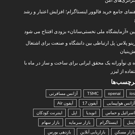
راتژی‌های امن
نمای جامع خرید فالوور اینستاگرام؛ افزایش اعتبار و رشد
ین «آزمایشگاه ملی نخستی‌سانان» بزودی افتتاح می شود
ینو پلاس: پل ارتباطی بین دانشگاه و صنعت برای اشتغال
ش‌بنیان
ه ی نوآورانه یک محقق ایرانی برای ساخت و ساز در ماه با
فاده از لیزر
رچسب‌ها
ios
openai
TSMC
آژانس مسافرتی
آژانس هواپیمایی
آیفون 17
آیفون Air
اسرائیل و حماس
انویدیا
اپل
اینترنت کودکان
اینتل
اینستاگرام
بازار سرمایه
بازار سهام
بازار مسکن
بازاریابی آنلاین
بازدهی بورس