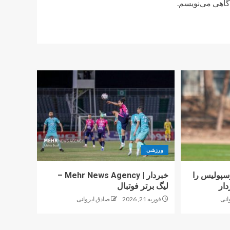
دگاهی می‌نویسم.
ورزشی
پولیس را
خبردار | Mehr News Agency –
دار
لیگ برتر فوتبال
انی
فوریه 21, 2026
صادق ایروانی