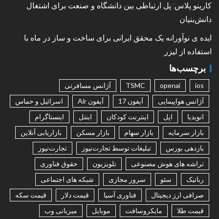
کارینو پلاس: پل ارتباطی بین دانشگاه و صنعت برای اشتغال
دانش‌بنیان
ایده ی نوآورانه یک محقق ایرانی برای ساخت و ساز در ماه با
استفاده از لیزر
برچسب‌ها
ios
openai
TSMC
آژانس مسافرتی
آژانس هواپیمایی
آیفون 17
آیفون Air
اسرائیل و حماس
انویدیا
اپل
اینترنت کودکان
اینتل
اینستاگرام
بازار سرمایه
بازار سهام
بازار مسکن
بازاریابی آنلاین
بازدهی بورس
تبلیغات توسط تجارت‌نیوز
تجارت‌نیوز
تراشه های هوش مصنوعی
تلویزیون
حقوق فناوری
رباتیک
سئو
سرور مجازی
شبکه های اجتماعی
صرافی ارز دیجیتال
فناوری آسیا
قیمت دلار
قیمت سکه
قیمت طلا
مایکروسافت
موبایل
میزبانی وب