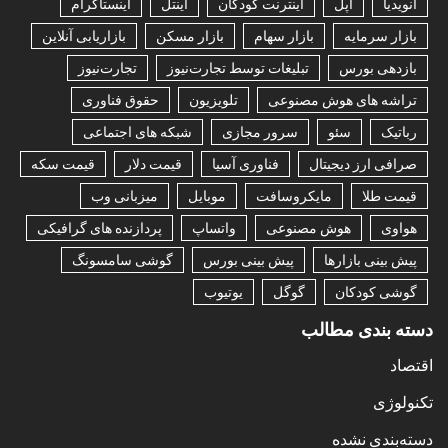
انویدیا
اپل
اینترنت کودکان
اینتل
اینستاگرام
بازار سرمایه
بازار سهام
بازار مسکن
بازاریابی آنلاین
بازدهی بورس
تبلیغات توسط تجارت‌نیوز
تجارت‌نیوز
تراشه های هوش مصنوعی
تلویزیون
حقوق فناوری
رباتیک
سئو
سرور مجازی
شبکه های اجتماعی
صرافی ارز دیجیتال
فناوری آسیا
قیمت دلار
قیمت سکه
قیمت طلا
مایکروسافت
موبایل
میزبانی وب
هواوی
هوش مصنوعی
واتساپ
پردازنده های گرافیکی
پیش بینی بازارها
پیش بینی بورس
گوشی سامسونگ
گوشی کودکان
گوگل
یوتیوب
دسته بندی مطالب
اقتصاد
تکنولوژی
دسته‌بندی نشده