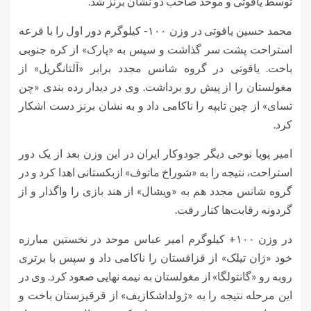
توسط یاقوتی و موحد صاحب دو نشان برنز شد.
محمد حسین یاقوتی در وزن ۱۰۰- کیلوگرم دور اول را با قرعه
استراحت پشت سر گذاشت و سپس به «پارک» از کره جنوبی
باخت. یاقوتی در گروه شانس مجدد برابر «
آلتانگریل
» از
مغولستان را از پیش رو برداشت. وی در دیدار رده بندی «
چن
تسای
» از چین تایپه را ناکامی داد و به نشان برنز دست اشکار
کرد.
امیر پویا
نوحی
دیگر جودوکار ایران در این وزن بعد از یک دور
استراحت، نتیجه را به «
شوراخ
ماتوف
» ازبکستانی اهدا کرد و در
گروه شانس مجدد هم به «
ویشال
» از هند بازی را واگذار و از
گردونه رقابت‌ها کنار رفت.
در وزن ۱۰۰+ کیلوگرم امیر عباس موحد در نخستین مبارزه
خود «
ژان
تیلک
» از قزاقستان را ناکامی داد و سپس با برتری
روبه رو «
گانتولگا
» از مغولستان به نیمه نهایی صعود کرد. وی در
این مرحله نتیجه را به «
ژولداشکازیف
» از قرقیزستان باخت و