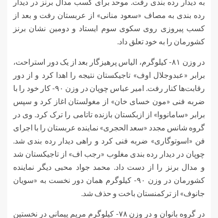
به دیدار رده بندی رفت. موحد برای کسب مدال برنز در دیدار
رده بندی به مصاف «سعود
منانی
» از عربستان رفت و بعد از
کسب پیروزی روی سکوی سوم ایستاد و دومین نشان برنز
کشورمان را به خود تعلق داد.
در وزن ۸۱- کیلوگرم، الیاس پرهیزگار بعد از یک دور استراحت،
برابر «
عبدوجلال
اوف
» تاجیکستان نتیجه را اهدا کرد و از دور
رقابت‌ها کنار رفت. امیر عباس چوپان در وزن ۹۰- کار خود را با
ضربه فنی «
مون
خسای
خان» از مغولستان اغاز کرد و سپس
برابر «
سامانووا
» از ازبکستان بازنده
تاتامی
را ترک کرد. وی در
گروه شانس مجدد «سعد
الحجری
» نماینده عربستان را با اجرای
فن «
اسوتوگاری
» ضربه فنی کرد و راهی دیدار رده بندی شد.
چوپان در دیدار رده بندی مغلوب «رجب
اف
» از تاجیکستان شد
و مدال برنز را از دست داد. محمد جواد محبی دیگر نماینده
کشورمان در وزن ۹۰- کیلوگرم همان دور نخست به «سویان
جانوف
» از ترکمنستان باخت و حذف شد.
در گروه بانوان و در وزن ۷۸- کیلوگرم مریم پیمانی در نخستین