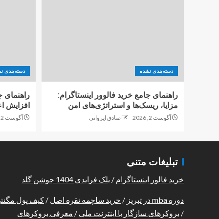
دسته‌بندی نشده
دسته‌بندی ن
راهنمای جامع خرید فالوور اینستاگرام:
راهنمای ج
مزایا، ریسک‌ها و استراتژی‌های امن
افزایش اع
آگوست 2, 2026
صادق ایروانی
آگوست 2, 2026
تبلیغات متنی
خرید فالور اینستاگرام
/
بلک فرایدی 1404 جوشن گلد
دوره mba در تبریز
/
خرید ساچمه نقره اصل
/
کیف پول مگنت
/
بروکرهای سازگار با اینترنت ملی
/
معرفی بروکرهای