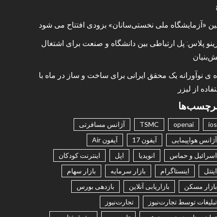
ین «آزمایشگاه ملی نخستی‌سانان» بزودی افتتاح می شود
ینو پلاس: پل ارتباطی بین دانشگاه و صنعت برای اشتغال
ش‌بنیان
ه ی نوآورانه یک محقق ایرانی برای ساخت و ساز در ماه با
فاده از لیزر
رچسب‌ها
ios
openai
TSMC
آژانس مسافرتی
آژانس هواپیمایی
آیفون 17
آیفون Air
اسرائیل و حماس
انویدیا
اپل
اینترنت کودکان
اینتل
اینستاگرام
بازار سرمایه
بازار سهام
بازار مسکن
بازاریابی آنلاین
بازدهی بورس
تبلیغات توسط تجارت‌نیوز
تجارت‌نیوز