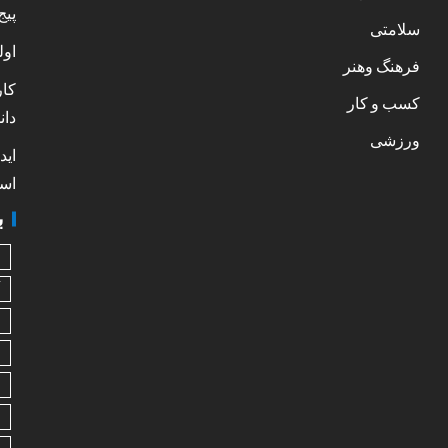
پیج
سلامتی
اول
فرهنگ وهنر
کار
کسب و کار
دان
ورزشی
اید
است
ب