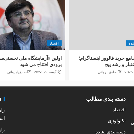
شده
اقتصاد
امع خرید فالوور اینستاگرام؛
اولین «آزمایشگاه ملی نخستی‌سا
تبار و رشد پیج
بزودی افتتاح می شود
صادق ایروانی
آگوست 2, 2026
صادق ایروانی
ن
دسته بندی مطالب
اقتصاد
راه
است
تکنولوژی
ی
راه
دسته‌بندی نشده