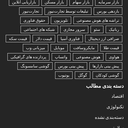
بازار سرمایه
بازار سهام
بازار مسکن
بازاریابی آنلاین
بازدهی بورس
تبلیغات توسط تجارت‌نیوز
تجارت‌نیوز
تراشه های هوش مصنوعی
تلویزیون
حقوق فناوری
رباتیک
سئو
سرور مجازی
شبکه های اجتماعی
صرافی ارز دیجیتال
فناوری آسیا
قیمت دلار
قیمت سکه
قیمت طلا
مایکروسافت
موبایل
میزبانی وب
هواوی
هوش مصنوعی
واتساپ
پردازنده های گرافیکی
پیش بینی بازارها
پیش بینی بورس
گوشی سامسونگ
گوشی کودکان
گوگل
یوتیوب
دسته بندی مطالب
اقتصاد
تکنولوژی
دسته‌بندی نشده
سلامتی