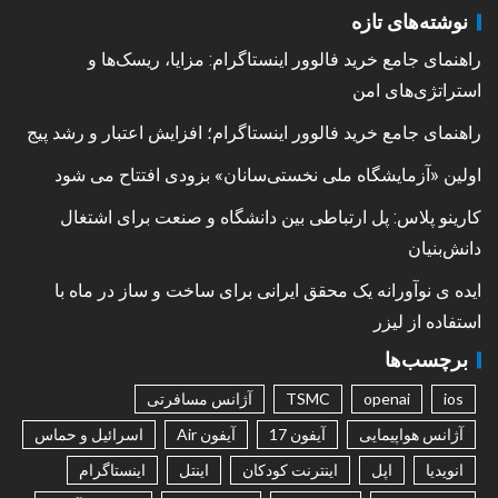
نوشته‌های تازه
راهنمای جامع خرید فالوور اینستاگرام: مزایا، ریسک‌ها و
استراتژی‌های امن
راهنمای جامع خرید فالوور اینستاگرام؛ افزایش اعتبار و رشد پیج
اولین «آزمایشگاه ملی نخستی‌سانان» بزودی افتتاح می شود
کارینو پلاس: پل ارتباطی بین دانشگاه و صنعت برای اشتغال
دانش‌بنیان
ایده ی نوآورانه یک محقق ایرانی برای ساخت و ساز در ماه با
استفاده از لیزر
برچسب‌ها
ios
openai
TSMC
آژانس مسافرتی
آژانس هواپیمایی
آیفون 17
آیفون Air
اسرائیل و حماس
انویدیا
اپل
اینترنت کودکان
اینتل
اینستاگرام