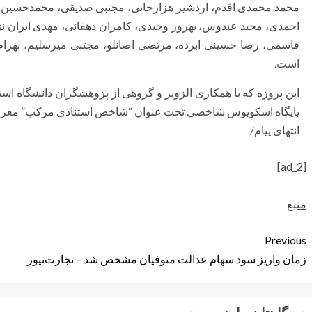
محمد محمدی اقدم، اردشیر هزارخانی، مجتبی صدیقی، محمدحسین فا
احمدی، مجید عبدوس، بهروز وحیدی، کامران دهقانی، مهدی ایران 
قاسمی، رضا حسینی ابرده، مرتضی اصانلو، مجتبی میرسلیم، بهر
است.
این پروژه که با همکاری الزویر و گروهی از پژوهشگران دانشگاه است
پایگاه اسکوپوس شاخصی تحت عنوان “شاخص استنادی مرکب” معرف
انتهای پیام/
[ad_2]
منبع
Previous
زمان واریز سود سهام عدالت متوفیان مشخص شد – تجارت‌نیوز