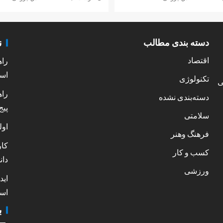
ن
دسته بندی مطالب
اقتصاد
راه
است
تکنولوژی
ی
راه
دسته‌بندی نشده
پیج
سلامتی
اول
فرهنگ وهنر
کار
کسب و کار
دان
ورزشی
اید
است
ب