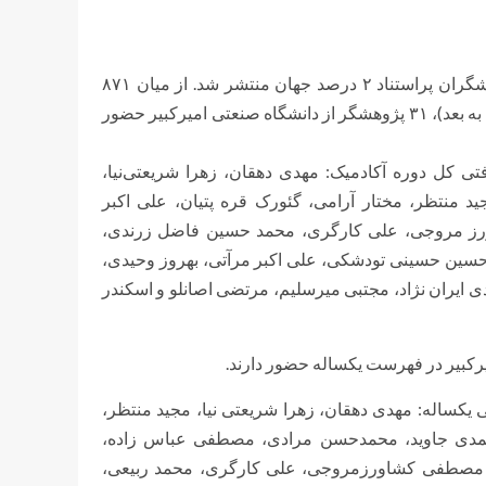
فهرست ۲۰۲۳ دانشگاه استنفورد تحت عنوان پژوهشگران پراستناد ۲ درصد جهان منتشر شد. از میان ۸۷۱
محقق در گزارش کل دوره آکادمیک (استنادات دریافتی از سال ۱۹۹۶ به بعد)، ۳۱ پژوهشگر از دانشگاه صنعتی امیرکبیر حضور
فتی کل دوره آکادمیک: مهدی دهقان، زهرا شریعتی‌نیا،
منتظر، مختار آرامی، گئورک قره پتیان، علی اکبر
ورز مروجی، علی کارگری، محمد حسین فاضل زرندی،
سین حسینی تودشکی، علی اکبر مرآتی، بهروز وحیدی،
ایران نژاد، مجتبی میرسلیم، مرتضی اصانلو و اسکندر
ی یکساله: مهدی دهقان، زهرا شریعتی نیا، مجید منتظر،
احمدی جاوید، محمدحسن مرادی، مصطفی عباس زاده،
ری، مصطفی کشاورزمروجی، علی کارگری، محمد ربیعی،