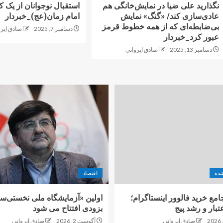
نگذارید علی ضیا در نمایش‌خانگی هم
استقبال نوجوانان از یک 
عادی‌سازی کند/ «گنگ» نمایش
امام زمان(عج)_خبردار
بی‌ضابطه‌ای که از همه خطوط قرمز
دسامبر 7, 2025
صادق ایرو
عبور کرد_خبردار
دسامبر 13, 2025
صادق ایروانی
شده
اقتصاد
امع خرید فالوور اینستاگرام؛
اولین «آزمایشگاه ملی نخستی‌سا
تبار و رشد پیج
بزودی افتتاح می شود
صادق ایروانی
آگوست 2, 2026
صادق ایروانی