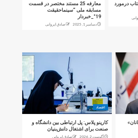
کتاب درمورد
معارفه 25 مستند مختصر در قسمت
مسابقه ملی “سینماحقیقت
19″_خبردار
انی
دسامبر 1, 2025
صادق ایروانی
اقتصاد
نان»
کارینو پلاس: پل ارتباطی بین دانشگاه و
صنعت برای اشتغال دانش‌بنیان
آگوست 2, 2026
صادق ایروانی