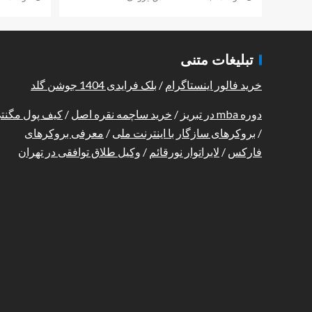
تبلیغات متنی
خرید فالور اینستاگرام
/
بلک فرایدی 1404 جوشن گلد
دوره mba در تبریز
/
خرید ساچمه نقره اصل
/
کیف پول مگنت
/
بروکرهای سازگار با اینترنت ملی
/
معرفی بروکرهای
فارکس
/
لابراتوار نورقائم
/
وکیل طلاق توافقی در تهران