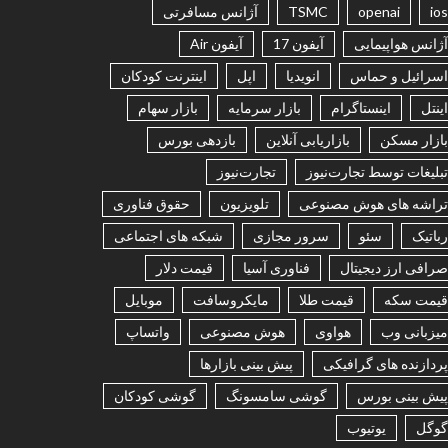
ios
openai
TSMC
آژانس مسافرتی
آژانس هواپیمایی
آیفون 17
آیفون Air
اسرائیل و حماس
انویدیا
اپل
اینترنت کودکان
اینتل
اینستاگرام
بازار سرمایه
بازار سهام
بازار مسکن
بازاریابی آنلاین
بازدهی بورس
تبلیغات توسط تجارت‌نیوز
تجارت‌نیوز
تراشه های هوش مصنوعی
تلویزیون
حقوق فناوری
رباتیک
سئو
سرور مجازی
شبکه های اجتماعی
صرافی ارز دیجیتال
فناوری آسیا
قیمت دلار
قیمت سکه
قیمت طلا
مایکروسافت
موبایل
میزبانی وب
هواوی
هوش مصنوعی
واتساپ
پردازنده های گرافیکی
پیش بینی بازارها
پیش بینی بورس
گوشی سامسونگ
گوشی کودکان
گوگل
یوتیوب