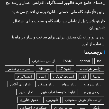
راهنمای جامع خرید فالوور اینستاگرام؛ افزایش اعتبار و رشد پیج
اولین «آزمایشگاه ملی نخستی‌سانان» بزودی افتتاح می شود
کارینو پلاس: پل ارتباطی بین دانشگاه و صنعت برای اشتغال
دانش‌بنیان
ایده ی نوآورانه یک محقق ایرانی برای ساخت و ساز در ماه با
استفاده از لیزر
برچسب‌ها
ios
openai
TSMC
آژانس مسافرتی
آژانس هواپیمایی
آیفون 17
آیفون Air
اسرائیل و حماس
انویدیا
اپل
اینترنت کودکان
اینتل
اینستاگرام
بازار سرمایه
بازار سهام
بازار مسکن
بازاریابی آنلاین
بازدهی بورس
تبلیغات توسط تجارت‌نیوز
تجارت‌نیوز
تراشه های هوش مصنوعی
تلویزیون
حقوق فناوری
رباتیک
سئو
سرور مجازی
شبکه های اجتماعی