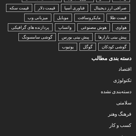
صرافی ارز دیجیتال
فناوری آسیا
قیمت دلار
قیمت سکه
قیمت طلا
مایکروسافت
موبایل
میزبانی وب
هواوی
هوش مصنوعی
واتساپ
پردازنده های گرافیکی
پیش بینی بازارها
پیش بینی بورس
گوشی سامسونگ
گوشی کودکان
گوگل
یوتیوب
دسته بندی مطالب
اقتصاد
تکنولوژی
دسته‌بندی نشده
سلامتی
فرهنگ وهنر
کسب و کار