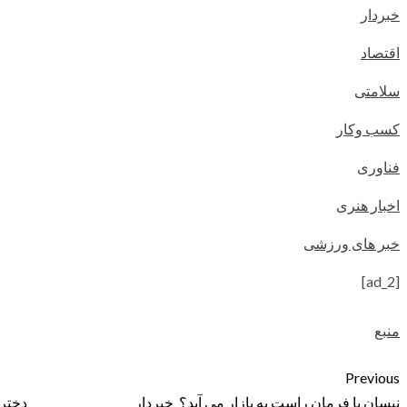
خبردار
اقتصاد
سلامتی
کسب وکار
فناوری
اخبار هنری
خبر های ورزشی
[ad_2]
منبع
Previous
نیسان با فرمان راست به بازار می آید؟_خبردار
دختر 