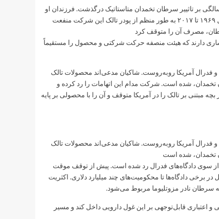
 زن در سال ۲۰۱۹ علیه شرکت مطرح دعوی کرد و شش ماه سپس، در ۶۸ سالگی بر تاثییر سرطان تخمدان متاستاتیک درگذشت. فرزندان او
بعد از مرگش روال شکایت را ادامه دادند. مطابق اسناد دادگاه، امرسون از سال ۱۹۶۹ تا ۲۰۱۷ به طور منظم از پودر تالک این شرکت منفعت
رطان، مصرف آن را متوقف کرد
فشاری دارند که هیئت منصفه حرکت شرکتی و محصول را مستقیماً
ی در دادگاه‌های ایالتی و فدرال آمریکا روبه‌روست. شاکیان مدعی‌اند محصولات تالک
خمدان، شده است. شرکت مدام این اتهامات را رد کرده و
 قبول کرده است. این شرکت در سال ۲۰۲۰ فروش پودر بچه مبتنی بر تالک را در آمریکا متوقف و آن را با محصولی بر پایه
ی در دادگاه‌های ایالتی و فدرال آمریکا روبه‌روست. شاکیان مدعی‌اند محصولات تالک
 تخمدان، شده است
ز سوی دادگاه‌های فدرال رد شده است. پیش از توقف موقت
ر برخی دادگاه‌ها تا محکومیت‌های چند میلیارد دلاری. اکثریت
ه سرطان نادر مزوتلیوما مربوط می‌شود.
 و اعتباری قابل‌توجهی بر این غول دارویی داخل کند و مسیر