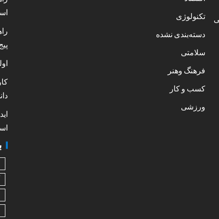
است
تکنولوژی
ی
راه
دسته‌بندی نشده
پیج
سلامتی
اول
فرهنگ وهنر
کار
کسب و کار
دان
ورزشی
اید
است
ب