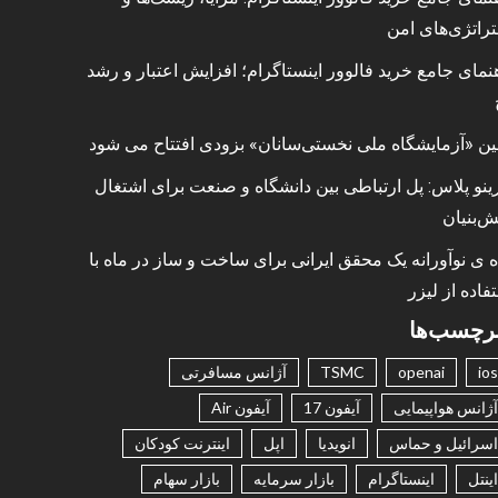
راتژی‌های امن
نمای جامع خرید فالوور اینستاگرام؛ افزایش اعتبار و رشد
ین «آزمایشگاه ملی نخستی‌سانان» بزودی افتتاح می شود
ینو پلاس: پل ارتباطی بین دانشگاه و صنعت برای اشتغال
ش‌بنیان
ه ی نوآورانه یک محقق ایرانی برای ساخت و ساز در ماه با
فاده از لیزر
رچسب‌ها
ios
openai
TSMC
آژانس مسافرتی
آژانس هواپیمایی
آیفون 17
آیفون Air
اسرائیل و حماس
انویدیا
اپل
اینترنت کودکان
اینتل
اینستاگرام
بازار سرمایه
بازار سهام