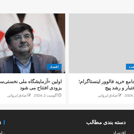
شده
اقتصاد
امع خرید فالوور اینستاگرام؛
اولین «آزمایشگاه ملی نخستی‌سا
تبار و رشد پیج
بزودی افتتاح می شود
صادق ایروانی
آگوست 2, 2026
صادق ایروانی
ن
دسته بندی مطالب
اقتصاد
راه