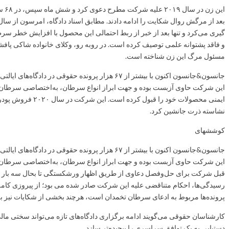
این
گیری می‌کرد و تنها بعد از خبر از ربط احتمالی این محصول با افزایش خطر س
و فاقد پشتوانه علمی توصیف کرده است. در روبه رو، وکلای خانواده شاکی پا
مسئول مرگ این زن شناخته است.
جانسون&جانسون اکنون با بیشتر از ۶۷ هزار پرونده حقوق
این شرکت حاوی آزبست بوده و جهت ابراز انواع سرطان، به‌اختصاصی سرطان ت
ایمنی محصولات خود را
نشاسته ذرت جانشین کرد.
کوششهای
جانسون&جانسون اکنون با بیشتر از ۶۷ هزار پرونده حقوق
این شرکت حاوی آزبست بوده و جهت ابراز انواع سرطان، به‌اختصاصی سرطان
قبل شرکت برای حل‌وفصل دعاوی از طریق اظهار ورشکستگی تا بحال سه بار ا
رسیدگی‌ها، احکام متناقضی علیه این شرکت صادر شده می بود؛ از پیروزی کامل د
پرونده‌ها مربوط به ادعای سرطان تخمدان است، هرچند بخشی از شکایات نیز ب
کارشناسان حقوقی می‌گویند ادامه برگزاری دادگاه‌های تازه می‌تواند سختی مالی
دستیابی به یک توافق سراسری را پیچیده‌تر سازد.