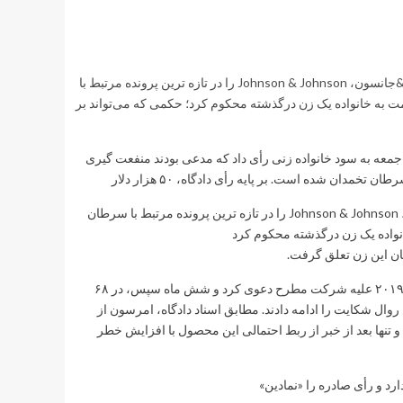
سالم‌خبر: یک هیئت منصفه در ایالت پنسیلوانیای آمریکا شرکت دارویی جانسون&جانسون، Johnson & Johnson را در تازه ترین پرونده مرتبط با
ت و این شرکت را به پرداخت ۲۵۰ هزار دلار غرامت به خانواده یک زن درگذشته محکوم کرد؛ حکمی که می‌تواند بر
وز جمعه به سود خانواده زنی رأی داد که مدعی بودند منفعت گیری
دان شده است. بر پایه رأی دادگاه، ۵۰ هزار دلار
یک هیئت منصفه در ایالت پنسیلوانیای آمریکا شرکت دارویی جانسون&جانسون، Johnson & Johnson را در تازه ترین پرونده مرتبط با سرطان
این پرونده مربوط به زنی به نام گیل امرسون ساکن پنسیلوانیاست که در سال ۲۰۱۹ علیه شرکت مطرح دعوی کرد و شش ماه سپس، در ۶۸
ال شکایت را ادامه دادند. مطابق اسناد دادگاه، امرسون از
می‌کرد و تنها بعد از خبر از ربط احتمالی این محصول با افزایش خطر
 و رأی صادره را «نمادین»