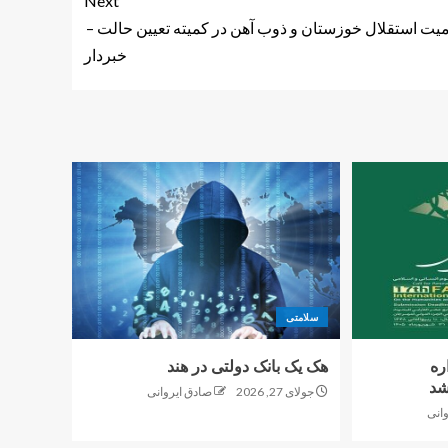
Next
ت استقلال خوزستان و ذوب آهن در کمیته تعیین حالت –
خبردار
سلامتی
ره
هک یک بانک دولتی در هند
شد
جولای 27, 2026
صادق ایروانی
انی