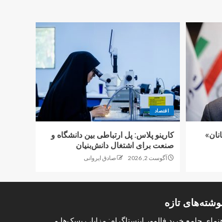
اقتصاد
نان»
کارینو پلاس: پل ارتباطی بین دانشگاه و
صنعت برای اشتغال دانش‌بنیان
آگوست 2, 2026
صادق ایروانی
وشته‌های تازه
نمای جامع خرید فالوور اینستاگرام: مزایا، ریسک‌ها و