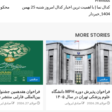
Previous
کدال نما | با اهمیت ترین اخبار کدال امروز شنبه 25 بهمن
محکومی
1404_خبردار
MORE STORIES
سلامتی
سلامتی
فراخوان پذیرش دوره MPH دانشگاه
فراخوان هفدهمین جشنوا
علوم پزشکی تهران در سال ۱۴۰۵
بین‌المللی فارابی منتشر 
جولای 28, 2026
صادق ایروانی
جولای 27, 2026
صادق ایرو