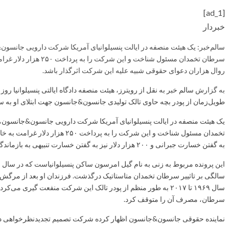
[ad_1]
خبردار
سرطان تخمدان مسئول شناخ
روال هزاران دعوای حقوقی شبیه علیه این شرکت اثرگذار باشد.
به گزارش
سالم خبر به نقل از رویترز، هیئت منصفه دادگاه ایالتی پنسیلوانیا ر
طویل‌زمان از پودر بچه حاوی تالک تولیدی جانسون&جانسون جهت ابتلای او به سرطان تخم
تخمدان مسئول شناخت و این شرکت را به پرداخت ۲۵۰ هزار دلار غرامت به خانواده یک زن درگذشته محکوم کرد
به گفتن خسارت جبرانی و ۲۰۰ هزار دلار نیز به گفتن خسارت تنبیهی به بازماندگان این زن تعلق گرفت.
سالگی بر تاثییر سرطان تخمدان متاستاتیک درگذشت. فرزندان او بعد از مرگش رو
سال ۱۹۶۹ تا ۲۰۱۷ به طور منظم از پودر تالک این شرکت منفعت گیری 
سرطان، مصرف آن را متوقف کرد.
نماینده حقوقی جانسون&جانسون اظهار کرده شرکت تصمیم تجدیدنظرخواهی دارد