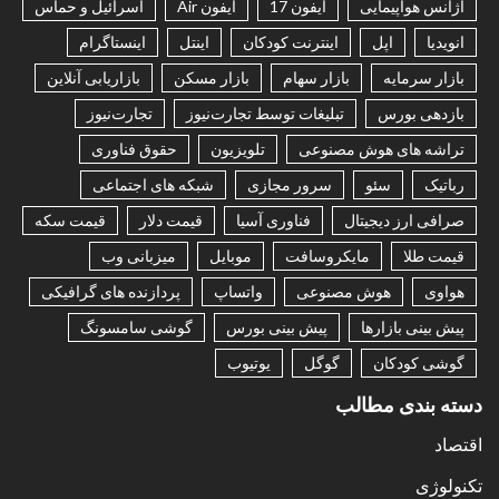
آژانس هواپیمایی
آیفون 17
آیفون Air
اسرائیل و حماس
انویدیا
اپل
اینترنت کودکان
اینتل
اینستاگرام
بازار سرمایه
بازار سهام
بازار مسکن
بازاریابی آنلاین
بازدهی بورس
تبلیغات توسط تجارت‌نیوز
تجارت‌نیوز
تراشه های هوش مصنوعی
تلویزیون
حقوق فناوری
رباتیک
سئو
سرور مجازی
شبکه های اجتماعی
صرافی ارز دیجیتال
فناوری آسیا
قیمت دلار
قیمت سکه
قیمت طلا
مایکروسافت
موبایل
میزبانی وب
هواوی
هوش مصنوعی
واتساپ
پردازنده های گرافیکی
پیش بینی بازارها
پیش بینی بورس
گوشی سامسونگ
گوشی کودکان
گوگل
یوتیوب
دسته بندی مطالب
اقتصاد
تکنولوژی