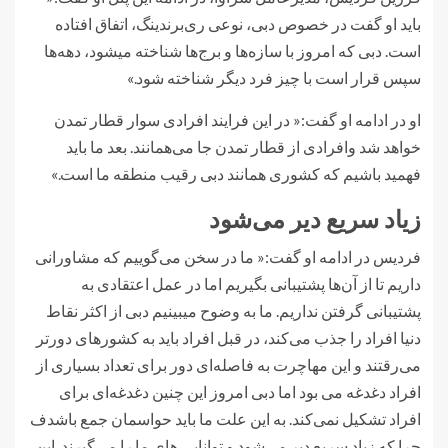
باید او گفت در خصوص دبی، نوعی ری‌برندینگ، اتفاق افتاده
است. دبی که امروز با سازه‌ها و برج‌ها شناخته میشود، دهه‌ها
سپس قرار است با چیز فرد دیگر شناخته شود.»
او در ادامه او گفت:« در این فرایند افرادی سوار قطار تمدن
خواهد شد وافرادی از قطار تمدن جا می‌همانند. بعد ما باید
فهمید باشیم که کشوری همانند دبی رقیب منطقه ما است.»
زیاد سریع دیر می‌شود
فردیس در ادامه او گفت:« ما در سخن می‌گوییم که مشاورانی
داریم تا از آن‌ها پشتیبانی بگیریم اما در عمل اعتقادی به
پشتیبانی گرفتن نداریم. ما به وضوح میبینیم دبی از اکثر نقاط
دنیا افراد را جذب می‌کند، در قبل افراد باید به کشورهای دورتر
می‌رقتند و این مهاچرت به فاصله‌ای دور برای تعداد بسیاری از
افراد دغدغه می بود اما دبی امروز این چنین دغدغه‌ای برای
افراد تشکیل نمی‌کند. به این علت ما باید حواسمان جمع باشدف
چرا که زیاد سریع دیر می‌شود و توانایی های ما را می‌گیرند. این