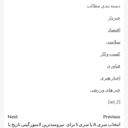
دسته بندی مطالب
خبردار
اقتصاد
سلامتی
کسب وکار
فناوری
اخبار هنری
خبر های ورزشی
[ad_2]
Next
Previous
انتخاب سری A یا سری S برای
نیرومندترین لامبورگینی تاریخ با