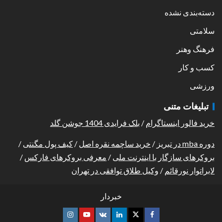
دسته‌بندی نشده
سلامتی
فرهنگ وهنر
کسب و کار
ورزشی
تبلیغات متنی
خرید فالور اینستاگرام
/
بلک فرایدی 1404 جوشن گلد
دوره mba در تبریز
/
خرید ساچمه نقره اصل
/
کیف پول مگنتی
/
بروکرهای سازگار با اینترنت ملی
/
معرفی بروکرهای فارکس
/
لابراتوار نورقائم
/
وکیل طلاق توافقی در تهران
خبردار