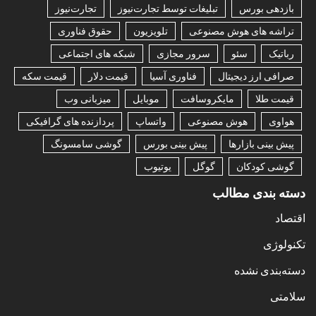
بازدهی بورس
تبلیغات توسط تجارت‌نیوز
تجارت‌نیوز
تراشه های هوش مصنوعی
تلویزیون
حقوق فناوری
رباتیک
سئو
سرور مجازی
شبکه های اجتماعی
صرافی ارز دیجیتال
فناوری آسیا
قیمت دلار
قیمت سکه
قیمت طلا
مایکروسافت
موبایل
میزبانی وب
هواوی
هوش مصنوعی
واتساپ
پردازنده های گرافیکی
پیش بینی بازارها
پیش بینی بورس
گوشی سامسونگ
گوشی کودکان
گوگل
یوتیوب
دسته بندی مطالب
اقتصاد
تکنولوژی
دسته‌بندی نشده
سلامتی