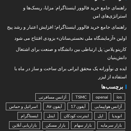
راهنمای جامع خرید فالوور اینستاگرام: مزایا، ریسک‌ها و
استراتژی‌های امن
راهنمای جامع خرید فالوور اینستاگرام؛ افزایش اعتبار و رشد پیج
اولین «آزمایشگاه ملی نخستی‌سانان» بزودی افتتاح می شود
کارینو پلاس: پل ارتباطی بین دانشگاه و صنعت برای اشتغال
دانش‌بنیان
ایده ی نوآورانه یک محقق ایرانی برای ساخت و ساز در ماه با
استفاده از لیزر
برچسب‌ها
ios
openai
TSMC
آژانس مسافرتی
آژانس هواپیمایی
آیفون 17
آیفون Air
اسرائیل و حماس
انویدیا
اپل
اینترنت کودکان
اینتل
اینستاگرام
بازار سرمایه
بازار سهام
بازار مسکن
بازاریابی آنلاین